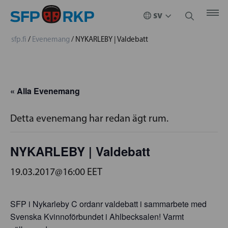
sfp.fi
/
Evenemang
/
NYKARLEBY | Valdebatt
« Alla Evenemang
Detta evenemang har redan ägt rum.
NYKARLEBY | Valdebatt
19.03.2017@16:00
EET
SFP i Nykarleby C ordanr valdebatt i sammarbete med
Svenska Kvinnoförbundet i Ahlbecksalen! Varmt