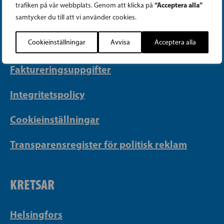
“Acceptera alla”
trafiken på vår webbplats. Genom att klicka på
PB 430, 00101 Helsingfors
samtycker du till att vi använder cookies.
Georgsgatan 27, 00100 Helsingfors
Cookieinställningar
Avvisa
Acceptera alla
info@sfp.fi
Faktureringsuppgifter
Integritetspolicy
Cookieinställningar
Transparensregister för politisk reklam
KRETSAR
Helsingfors