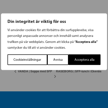
Din integritet är viktig för oss
Vi använder cookies för att förbättra din surfupplevelse, visa
PLATS
personligt anpassade annonser och innehåll samt analysera
“Acceptera alla”
trafiken på vår webbplats. Genom att klicka på
Furirbostället
samtycker du till att vi använder cookies.
Slagfältsvägen 130
Oravais
,
66800
Finland
+ Google Map
Cookieinställningar
Avvisa
Acceptera alla
RASEBORG | SFP-lunch i Ekenäs
VANDA | Soppa med SFP