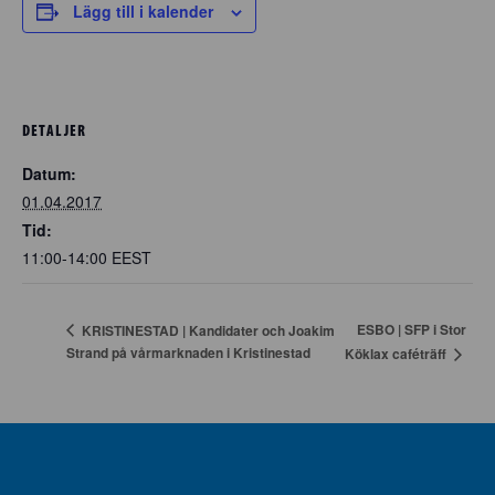
Lägg till i kalender
DETALJER
Datum:
01.04.2017
Tid:
11:00-14:00
EEST
ESBO | SFP i Stor
KRISTINESTAD | Kandidater och Joakim
Strand på vårmarknaden i Kristinestad
Köklax caféträff