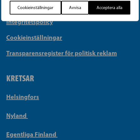
Faktureringsuppgifter
Cookieinställningar
Avvisa
Acceptera alla
Integritetspolicy
Cookieinställningar
Transparensregister för politisk reklam
KRETSAR
Helsingfors
Nyland
Egentliga Finland