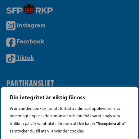
Instagram
Facebook
Tiktok
PARTIKANSLIET
Din integritet är viktig för oss
Telefon (09) 693 070
Vi använder cookies för att förbättra din surfupplevelse, visa
PB 430, 00101 Helsingfors
personligt anpassade annonser och innehåll samt analysera
Georgsgatan 27, 00100 Helsingfors
“Acceptera alla”
trafiken på vår webbplats. Genom att klicka på
info@sfp.fi
samtycker du till att vi använder cookies.