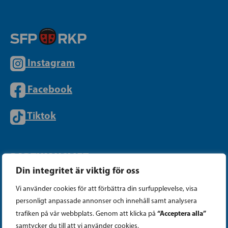
Instagram
Facebook
Tiktok
PARTIKANSLIET
Din integritet är viktig för oss
Telefon (09) 693 070
Vi använder cookies för att förbättra din surfupplevelse, visa
personligt anpassade annonser och innehåll samt analysera
PB 430, 00101 Helsingfors
“Acceptera alla”
trafiken på vår webbplats. Genom att klicka på
Georgsgatan 27, 00100 Helsingfors
samtycker du till att vi använder cookies.