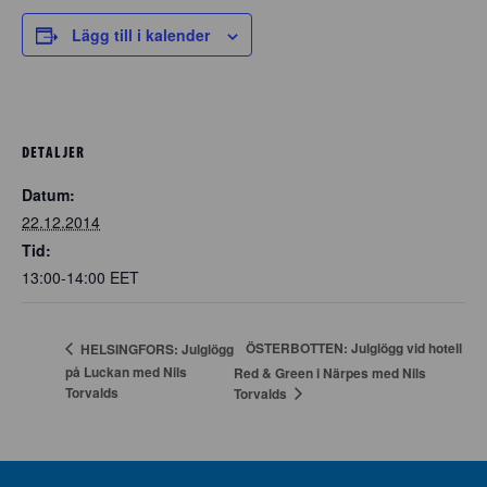
Lägg till i kalender
DETALJER
Datum:
22.12.2014
Tid:
13:00-14:00
EET
ÖSTERBOTTEN: Julglögg vid hotell
HELSINGFORS: Julglögg
på Luckan med Nils
Red & Green i Närpes med Nils
Torvalds
Torvalds