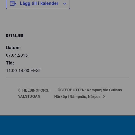
Lägg till i kalender
DETALJER
Datum:
07.04.2015
Tid:
11:00-14:00
EEST
ÖSTERBOTTEN: Kampanj vid Gullans
HELSINGFORS:
VALSTUGAN
Närköp i Nämpnäs, Närpes