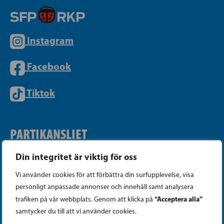
Instagram
Facebook
Tiktok
PARTIKANSLIET
Din integritet är viktig för oss
Telefon (09) 693 070
Vi använder cookies för att förbättra din surfupplevelse, visa
PB 430, 00101 Helsingfors
personligt anpassade annonser och innehåll samt analysera
Georgsgatan 27, 00100 Helsingfors
“Acceptera alla”
trafiken på vår webbplats. Genom att klicka på
info@sfp.fi
samtycker du till att vi använder cookies.