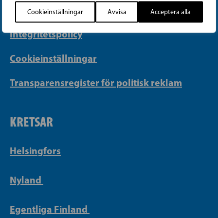
Faktureringsuppgifter
Cookieinställningar
Avvisa
Acceptera alla
Integritetspolicy
Cookieinställningar
Transparensregister för politisk reklam
KRETSAR
Helsingfors
Nyland
Egentliga Finland