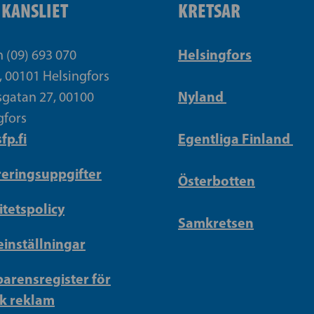
IKANSLIET
KRETSAR
Helsingfors
n (09) 693 070
, 00101 Helsingfors
Nyland
gatan 27, 00100
gfors
fp.fi
Egentliga Finland
reringsuppgifter
Österbotten
itetspolicy
Samkretsen
inställningar
arensregister för
sk reklam