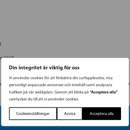
5
00
EEST
Din integritet är viktig för oss
Vi använder cookies för att förbättra din surfupplevelse, visa
valstuga i Vasa
HELSINGFORS: UTBILDNINGSPOLIT
personligt anpassade annonser och innehåll samt analysera
“Acceptera alla”
trafiken på vår webbplats. Genom att klicka på
samtycker du till att vi använder cookies.
Cookieinställningar
Avvisa
Acceptera alla