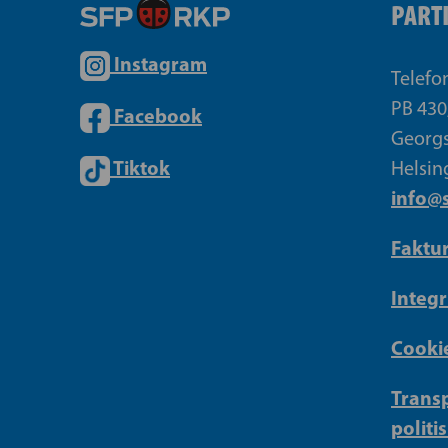
PART
Instagram
Telefo
PB 430
Facebook
Georgs
Tiktok
Helsin
info@s
Faktu
Integr
Cookie
Transp
politi