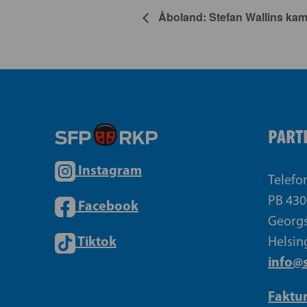
Åboland: Stefan Wallins ka
PART
Instagram
Telefo
PB 430
Facebook
Georgs
Tiktok
Helsin
info@s
Faktu