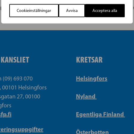
mpanjöppning
ÖSTERBOTTEN: SFP i Ess
Cookieinställningar
Avvisa
Acceptera alla
IKANSLIET
KRETSAR
Helsingfors
n (09) 693 070
, 00101 Helsingfors
Nyland
gatan 27, 00100
gfors
fp.fi
Egentliga Finland
reringsuppgifter
Österbotten