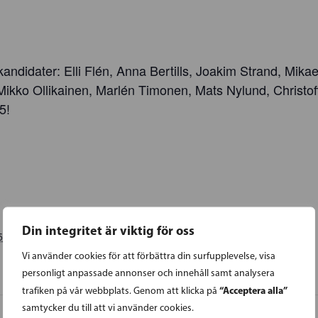
andidater: Elli Flén, Anna Bertills, Joakim Strand, Mika
Mikko Ollikainen, Marlén Timonen, Mats Nylund, Christo
5!
Din integritet är viktig för oss
5
Vi använder cookies för att förbättra din surfupplevelse, visa
personligt anpassade annonser och innehåll samt analysera
“Acceptera alla”
trafiken på vår webbplats. Genom att klicka på
samtycker du till att vi använder cookies.