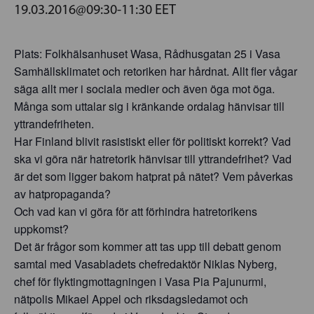
19.03.2016@09:30
-
11:30
EET
Plats: Folkhälsanhuset Wasa, Rådhusgatan 25 i Vasa
Samhällsklimatet och retoriken har hårdnat. Allt fler vågar
säga allt mer i sociala medier och även öga mot öga.
Många som uttalar sig i kränkande ordalag hänvisar till
yttrandefriheten.
Har Finland blivit rasistiskt eller för politiskt korrekt? Vad
ska vi göra när hatretorik hänvisar till yttrandefrihet? Vad
är det som ligger bakom hatprat på nätet? Vem påverkas
av hatpropaganda?
Och vad kan vi göra för att förhindra hatretorikens
uppkomst?
Det är frågor som kommer att tas upp till debatt genom
samtal med Vasabladets chefredaktör Niklas Nyberg,
chef för flyktingmottagningen i Vasa Pia Pajunurmi,
nätpolis Mikael Appel och riksdagsledamot och