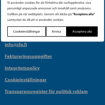
Vi använder cookies för att förbättra din surfupplevelse, visa
PARTIKANSLIET
personligt anpassade annonser och innehåll samt analysera
“Acceptera alla”
trafiken på vår webbplats. Genom att klicka på
samtycker du till att vi använder cookies.
Telefon (09) 693 070
PB 430, 00101 Helsingfors
Cookieinställningar
Avvisa
Acceptera alla
Georgsgatan 27, 00100 Helsingfors
info@sfp.fi
Faktureringsuppgifter
Integritetspolicy
Cookieinställningar
Transparensregister för politisk reklam