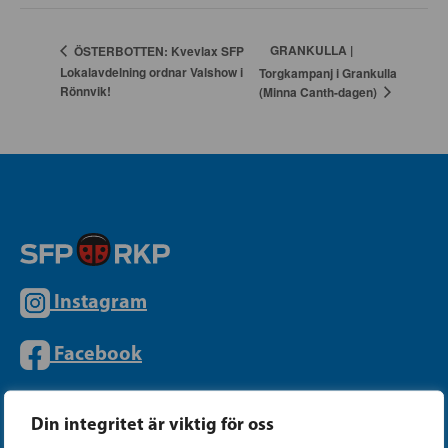
GRANKULLA |
ÖSTERBOTTEN: Kvevlax SFP
Lokalavdelning ordnar Valshow i
Torgkampanj i Grankulla
Rönnvik!
(Minna Canth-dagen)
Instagram
Facebook
Tiktok
Din integritet är viktig för oss