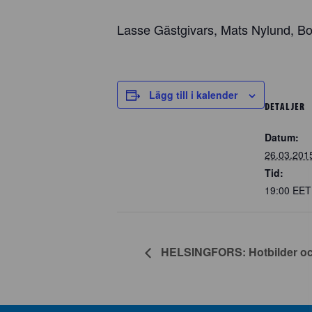
Lasse Gästgivars, Mats Nylund, Bo-G
Lägg till i kalender
DETALJER
Datum:
26.03.201
Tid:
19:00
EET
HELSINGFORS: Hotbilder och 