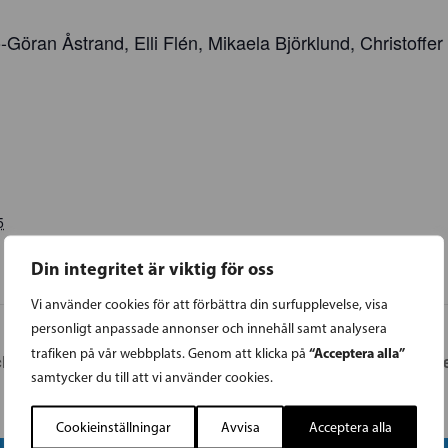
öran Åstrand, Elli Flén, Mikaela Björklund, Christoffer 
5
Din integritet är viktig för oss
Vi använder cookies för att förbättra din surfupplevelse, visa
personligt anpassade annonser och innehåll samt analysera
“Acceptera alla”
trafiken på vår webbplats. Genom att klicka på
möjligheter för Finland
ÖSTERBOTTEN: Deba
samtycker du till att vi använder cookies.
Cookieinställningar
Avvisa
Acceptera alla