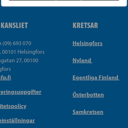
IKANSLIET
KRETSAR
Helsingfors
n (09) 693 070
, 00101 Helsingfors
Nyland
gatan 27, 00100
gfors
fp.fi
Egentliga Finland
reringsuppgifter
Österbotten
itetspolicy
Samkretsen
inställningar