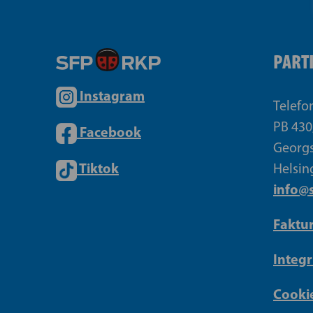
PART
Instagram
Telefo
PB 430
Facebook
Georgs
Tiktok
Helsin
info@s
Faktu
Integr
Cookie