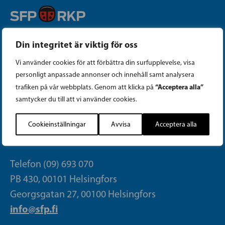
Instagram
Din integritet är viktig för oss
Vi använder cookies för att förbättra din surfupplevelse, visa
Facebook
personligt anpassade annonser och innehåll samt analysera
“Acceptera alla”
trafiken på vår webbplats. Genom att klicka på
Tiktok
samtycker du till att vi använder cookies.
Cookieinställningar
Avvisa
Acceptera alla
PARTIKANSLIET
Telefon (09) 693 070
PB 430, 00101 Helsingfors
Georgsgatan 27, 00100 Helsingfors
info@sfp.fi