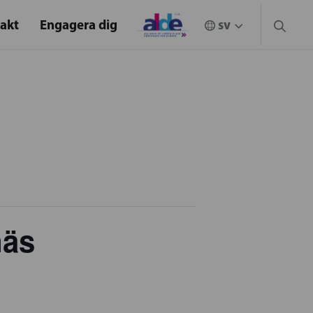
akt
Engagera dig
näs