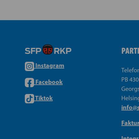
PART
Instagram
Telefo
PB 430
Facebook
Georgs
Tiktok
Helsin
info@s
Faktu
Integr