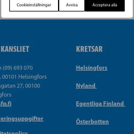
Cookieinställningar
Avvisa
Acceptera alla
IKANSLIET
KRETSAR
Helsingfors
n (09) 693 070
, 00101 Helsingfors
Nyland
gatan 27, 00100
gfors
fp.fi
Egentliga Finland
reringsuppgifter
Österbotten
itetspolicy