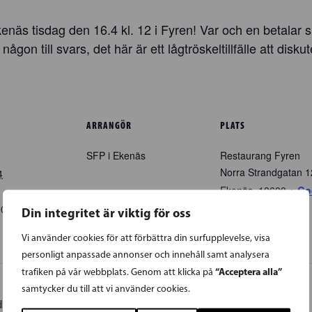
äs tisdag den 16.4 kl. 12 i Fyren! Var och en betalar s
ågon till svars, det här är ett lågtröskeltillfälle att diskute
ARRANGÖR
PLATS
SFP i Ekenäs
Restaurang Fyren
Norra Strandgatan 1
4
Ekenäs
,
10600
+ Go
Map
00
EEST
Din integritet är viktig för oss
Vi använder cookies för att förbättra din surfupplevelse, visa
personligt anpassade annonser och innehåll samt analysera
“Acceptera alla”
trafiken på vår webbplats. Genom att klicka på
samtycker du till att vi använder cookies.
er på plättar och EU-valsdiskussion