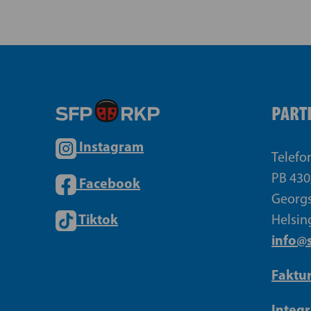
PART
Instagram
Telefo
PB 430
Facebook
Georgs
Tiktok
Helsin
info@s
Faktu
Integr