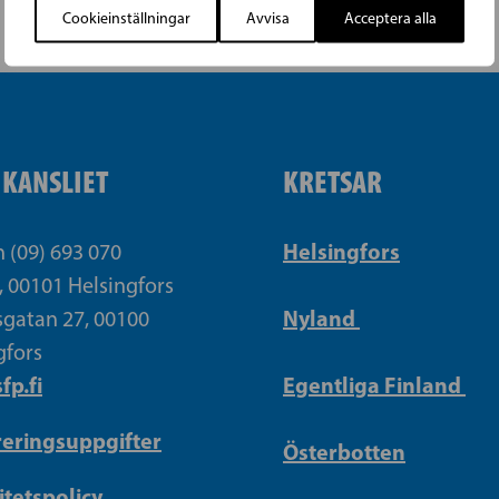
Cookieinställningar
Avvisa
Acceptera alla
IKANSLIET
KRETSAR
Helsingfors
n (09) 693 070
, 00101 Helsingfors
Nyland
gatan 27, 00100
gfors
fp.fi
Egentliga Finland
reringsuppgifter
Österbotten
itetspolicy