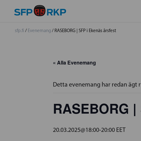
sfp.fi
/
Evenemang
/
RASEBORG | SFP i Ekenäs årsfest
« Alla Evenemang
Detta evenemang har redan ägt 
RASEBORG | S
20.03.2025@18:00
-
20:00
EET