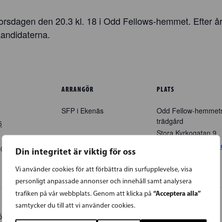
orsdagen den 20.3 kl. 18 i Odd Fellows-hemmet. Efter å
andidaterna.
ARRANGÖR
PLATS
SFP i Ekenäs
Odd Fellow-hemmet
trädgård
5
Stora Kyrkogatan 9
Ekenäs
,
Finland
+ G
00
EET
Din integritet är viktig för oss
Map
Vi använder cookies för att förbättra din surfupplevelse, visa
personligt anpassade annonser och innehåll samt analysera
“Acceptera alla”
trafiken på vår webbplats. Genom att klicka på
samtycker du till att vi använder cookies.
öte