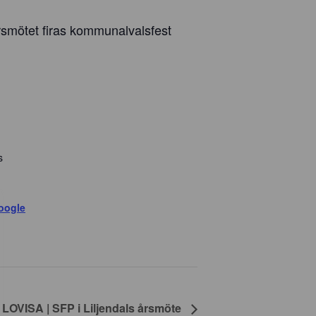
rsmötet firas kommunalvalsfest
s
oogle
LOVISA | SFP i Liljendals årsmöte