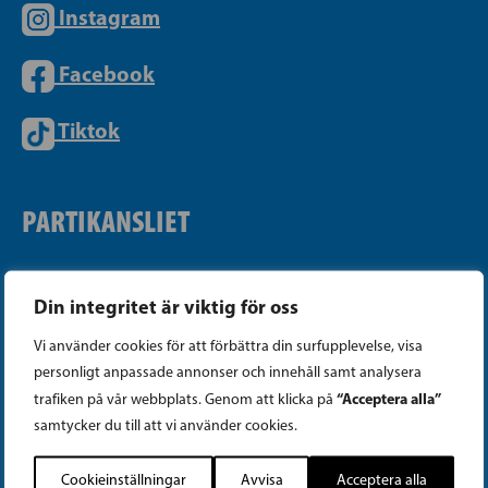
Instagram
Facebook
Tiktok
PARTIKANSLIET
Telefon (09) 693 070
Din integritet är viktig för oss
PB 430, 00101 Helsingfors
Vi använder cookies för att förbättra din surfupplevelse, visa
Georgsgatan 27, 00100 Helsingfors
personligt anpassade annonser och innehåll samt analysera
info@sfp.fi
“Acceptera alla”
trafiken på vår webbplats. Genom att klicka på
samtycker du till att vi använder cookies.
Faktureringsuppgifter
Cookieinställningar
Avvisa
Acceptera alla