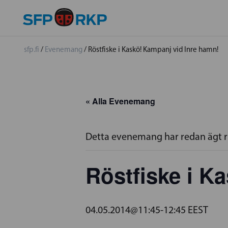
sfp.fi
/
Evenemang
/
Röstfiske i Kaskö! Kampanj vid Inre hamn!
« Alla Evenemang
Detta evenemang har redan ägt 
Röstfiske i K
04.05.2014@11:45
-
12:45
EEST