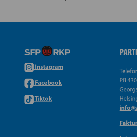
PART
Instagram
Telefo
PB 430
Facebook
Georgs
Tiktok
Helsin
info@s
Faktu