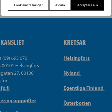
Cookieinställningar
Avvisa
Acceptera alla
IKANSLIET
KRETSAR
Helsingfors
n (09) 693 070
, 00101 Helsingfors
Nyland
gatan 27, 00100
gfors
fp.fi
Egentliga Finland
reringsuppgifter
Österbotten