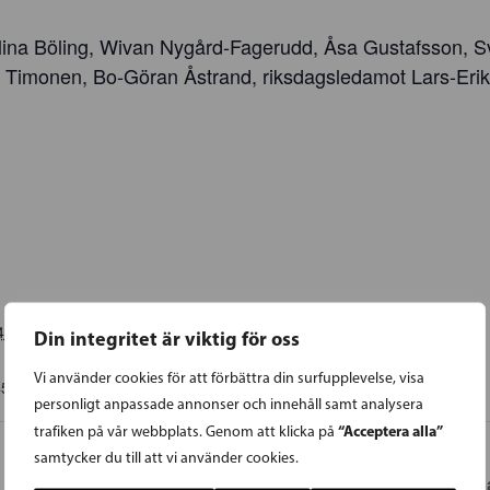
lina Böling, Wivan Nygård-Fagerudd, Åsa Gustafsson, S
n Timonen, Bo-Göran Åstrand, riksdagsledamot Lars-Erik
4
Din integritet är viktig för oss
Vi använder cookies för att förbättra din surfupplevelse, visa
45
EEST
personligt anpassade annonser och innehåll samt analysera
“Acceptera alla”
trafiken på vår webbplats. Genom att klicka på
samtycker du till att vi använder cookies.
Barnfest – en resa genom Europa