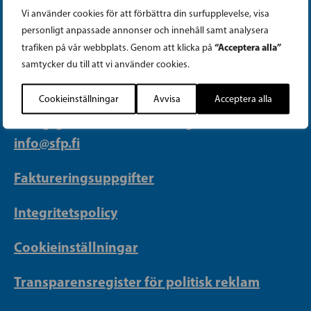
Vi använder cookies för att förbättra din surfupplevelse, visa
personligt anpassade annonser och innehåll samt analysera
PARTIKANSLIET
“Acceptera alla”
trafiken på vår webbplats. Genom att klicka på
samtycker du till att vi använder cookies.
Telefon (09) 693 070
Cookieinställningar
Avvisa
Acceptera alla
PB 430, 00101 Helsingfors
Georgsgatan 27, 00100 Helsingfors
info@sfp.fi
Faktureringsuppgifter
Integritetspolicy
Cookieinställningar
Transparensregister för politisk reklam