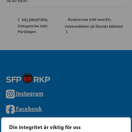
18:00
EEST
Seniorernas träff med EU-
HELSINGFORS:
Delegatmöte inför
valskandidater på Ekenäs bibliotek
Partidagen
Instagram
Facebook
Tiktok
Din integritet är viktig för oss