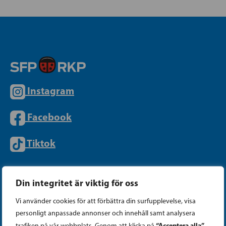
Instagram
Facebook
Tiktok
PARTIKANSLIET
Din integritet är viktig för oss
Vi använder cookies för att förbättra din surfupplevelse, visa
personligt anpassade annonser och innehåll samt analysera
Telefon (09) 693 070
“Acceptera alla”
trafiken på vår webbplats. Genom att klicka på