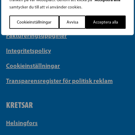
PB 430, 00101 Helsingfors
samtycker du till att vi använder cookies.
Georgsgatan 27, 00100 Helsingfors
info@sfp.fi
Cookieinställningar
Avvisa
Acceptera alla
Faktureringsuppgifter
Integritetspolicy
Cookieinställningar
Transparensregister för politisk reklam
KRETSAR
Helsingfors