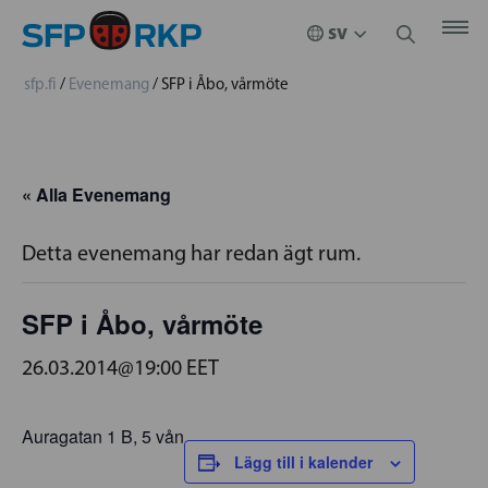
sfp.fi
/
Evenemang
/
SFP i Åbo, vårmöte
« Alla Evenemang
Detta evenemang har redan ägt rum.
SFP i Åbo, vårmöte
26.03.2014@19:00
EET
Auragatan 1 B, 5 vån
Lägg till i kalender