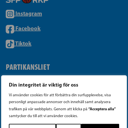
Instagram
Facebook
Tiktok
PARTIKANSLIET
Telefon (09) 693 070
Din integritet är viktig för oss
PB 430, 00101 Helsingfors
Vi använder cookies för att förbättra din surfupplevelse, visa
Georgsgatan 27, 00100 Helsingfors
personligt anpassade annonser och innehåll samt analysera
info@sfp.fi
“Acceptera alla”
trafiken på vår webbplats. Genom att klicka på
samtycker du till att vi använder cookies.
Faktureringsuppgifter