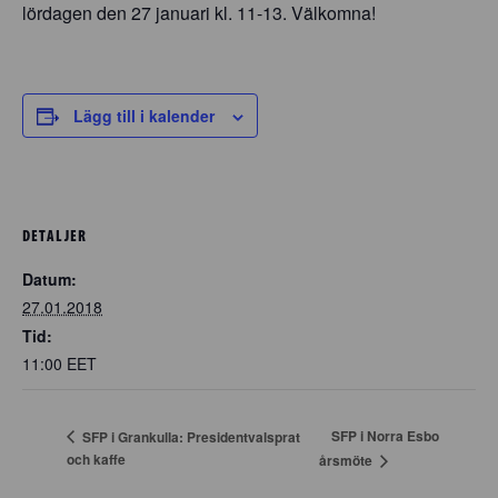
lördagen den 27 januari kl. 11-13. Välkomna!
Lägg till i kalender
DETALJER
Datum:
27.01.2018
Tid:
11:00
EET
SFP i Norra Esbo
SFP i Grankulla: Presidentvalsprat
och kaffe
årsmöte