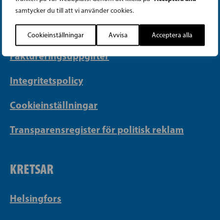
PB 430, 00101 Helsingfors
samtycker du till att vi använder cookies.
Georgsgatan 27, 00100 Helsingfors
info@sfp.fi
Cookieinställningar
Avvisa
Acceptera alla
Faktureringsuppgifter
Integritetspolicy
Cookieinställningar
Transparensregister för politisk reklam
KRETSAR
Helsingfors