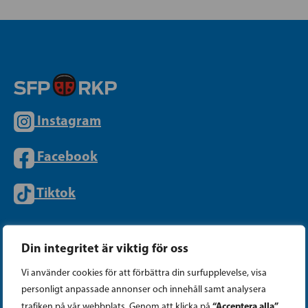
Instagram
Facebook
Tiktok
PARTIKANSLIET
Din integritet är viktig för oss
Vi använder cookies för att förbättra din surfupplevelse, visa
Telefon (09) 693 070
personligt anpassade annonser och innehåll samt analysera
“Acceptera alla”
trafiken på vår webbplats. Genom att klicka på