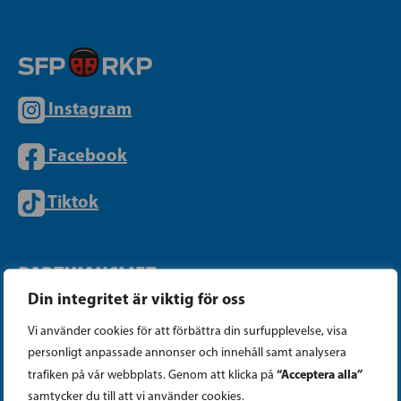
Instagram
Facebook
Tiktok
PARTIKANSLIET
Din integritet är viktig för oss
Telefon (09) 693 070
Vi använder cookies för att förbättra din surfupplevelse, visa
personligt anpassade annonser och innehåll samt analysera
PB 430, 00101 Helsingfors
“Acceptera alla”
trafiken på vår webbplats. Genom att klicka på
Georgsgatan 27, 00100 Helsingfors
samtycker du till att vi använder cookies.