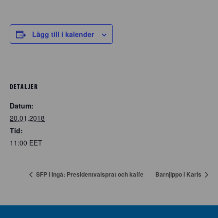
Lägg till i kalender
DETALJER
Datum:
20.01.2018
Tid:
11:00
EET
SFP i Ingå: Presidentvalsprat och kaffe
Barnjippo i Karis