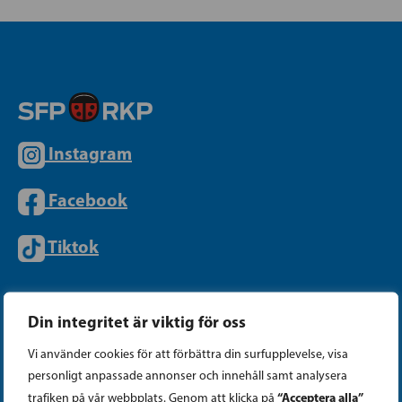
Instagram
Facebook
Tiktok
PARTIKANSLIET
Din integritet är viktig för oss
Vi använder cookies för att förbättra din surfupplevelse, visa
Telefon (09) 693 070
personligt anpassade annonser och innehåll samt analysera
“Acceptera alla”
trafiken på vår webbplats. Genom att klicka på
PB 430, 00101 Helsingfors