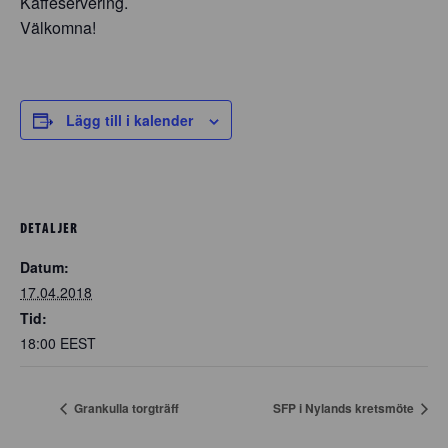
Kaffeservering.
Välkomna!
Lägg till i kalender
DETALJER
Datum:
17.04.2018
Tid:
18:00
EEST
Grankulla torgträff
SFP i Nylands kretsmöte