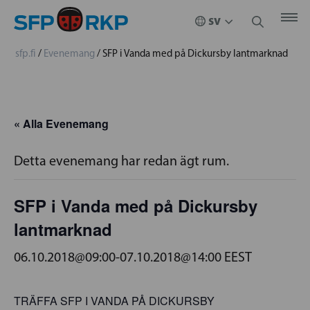
sfp.fi
/
Evenemang
/
SFP i Vanda med på Dickursby lantmarknad
« Alla Evenemang
Detta evenemang har redan ägt rum.
SFP i Vanda med på Dickursby
lantmarknad
06.10.2018@09:00
-
07.10.2018@14:00
EEST
TRÄFFA SFP I VANDA PÅ DICKURSBY