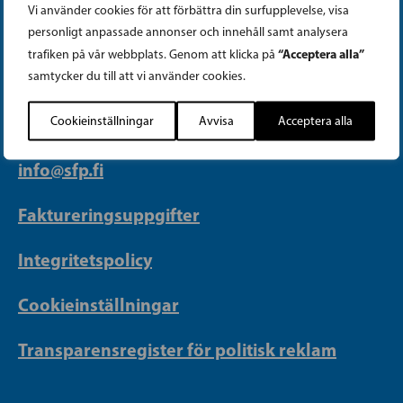
Vi använder cookies för att förbättra din surfupplevelse, visa
PARTIKANSLIET
personligt anpassade annonser och innehåll samt analysera
“Acceptera alla”
trafiken på vår webbplats. Genom att klicka på
samtycker du till att vi använder cookies.
Telefon (09) 693 070
PB 430, 00101 Helsingfors
Cookieinställningar
Avvisa
Acceptera alla
Georgsgatan 27, 00100 Helsingfors
info@sfp.fi
Faktureringsuppgifter
Integritetspolicy
Cookieinställningar
Transparensregister för politisk reklam