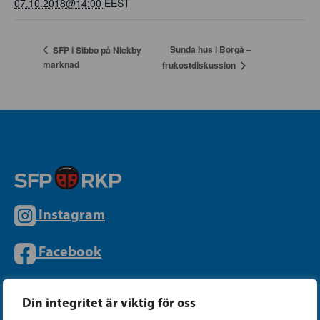
07.10.2018@14:00
EEST
Sunda hus i Borgå –
SFP i Sibbo på Nickby
marknad
frukostdiskussion
Instagram
Facebook
Tiktok
Din integritet är viktig för oss