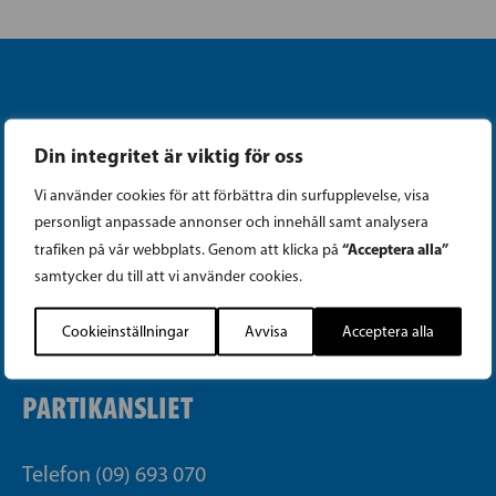
Din integritet är viktig för oss
Vi använder cookies för att förbättra din surfupplevelse, visa
Instagram
personligt anpassade annonser och innehåll samt analysera
“Acceptera alla”
trafiken på vår webbplats. Genom att klicka på
Facebook
samtycker du till att vi använder cookies.
Tiktok
Cookieinställningar
Avvisa
Acceptera alla
PARTIKANSLIET
Telefon (09) 693 070