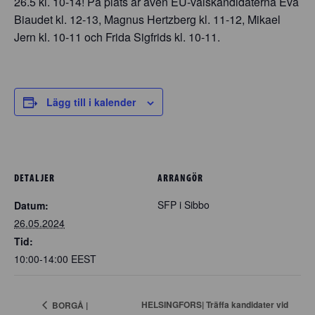
26.5 kl. 10-14! På plats är även EU-valskandidaterna Eva
Biaudet kl. 12-13, Magnus Hertzberg kl. 11-12, Mikael
Jern kl. 10-11 och Frida Sigfrids kl. 10-11.
Lägg till i kalender
DETALJER
ARRANGÖR
SFP i Sibbo
Datum:
26.05.2024
Tid:
10:00-14:00
EEST
HELSINGFORS| Träffa kandidater vid
BORGÅ |