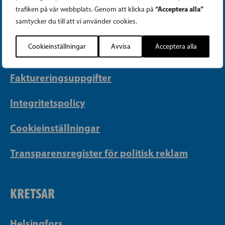
Telefon (09) 693 070
“Acceptera alla”
trafiken på vår webbplats. Genom att klicka på
PB 430, 00101 Helsingfors
samtycker du till att vi använder cookies.
Georgsgatan 27, 00100 Helsingfors
Cookieinställningar
Avvisa
Acceptera alla
info@sfp.fi
Faktureringsuppgifter
Integritetspolicy
Cookieinställningar
Transparensregister för politisk reklam
KRETSAR
Helsingfors