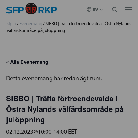
sfp.fi
/
Evenemang
/
SIBBO | Träffa förtroendevalda i Östra Nylands
välfärdsområde på julöppning
« Alla Evenemang
Detta evenemang har redan ägt rum.
SIBBO | Träffa förtroendevalda i
Östra Nylands välfärdsområde på
julöppning
02.12.2023@10:00
-
14:00
EET