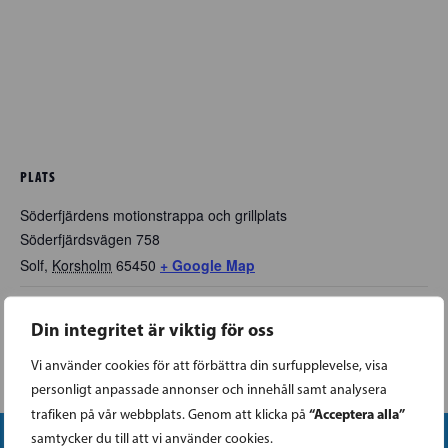
PLATS
Söderfjärdens motionstrappa och grillplats
Söderfjärdsvägen 758
Solf
,
Korsholm
65450
+ Google Map
Din integritet är viktig för oss
HYVINGE | Träffa Anders
VANDA | SFP på De
hemlösas natt
Adlercreutz
Vi använder cookies för att förbättra din surfupplevelse, visa
personligt anpassade annonser och innehåll samt analysera
“Acceptera alla”
trafiken på vår webbplats. Genom att klicka på
samtycker du till att vi använder cookies.