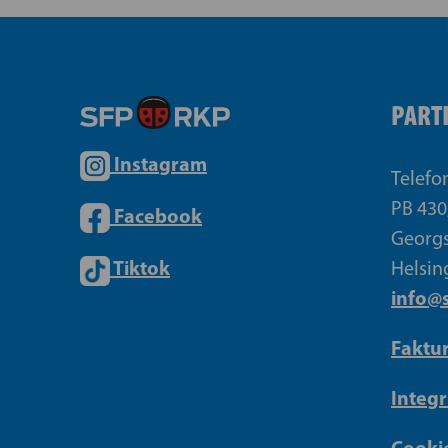
PART
Instagram
Telefo
PB 430
Facebook
Georgs
Tiktok
Helsin
info@s
Faktu
Integr
Cookie