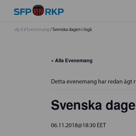
sfp.fi
/
Evenemang
/
Svenska dagen i Ingå
« Alla Evenemang
Detta evenemang har redan ägt 
Svenska dagen
06.11.2018@18:30
EET