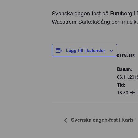
Svenska dagen-fest på Furuborg i 
Wasström-SarkolaSång och musik: L
Lägg till i kalender
DETALJER
Datum:
06.11.201
Tid:
18:30
EET
Svenska dagen-fest i Karis