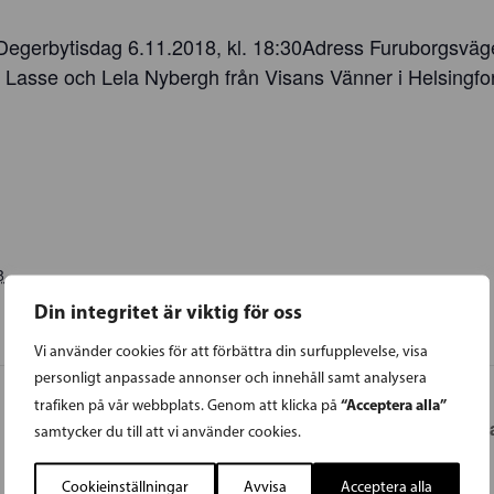
Degerbytisdag 6.11.2018, kl. 18:30Adress Furuborgsvä
asse och Lela Nybergh från Visans Vänner i Helsingfor
8
Din integritet är viktig för oss
Vi använder cookies för att förbättra din surfupplevelse, visa
personligt anpassade annonser och innehåll samt analysera
“Acceptera alla”
trafiken på vår webbplats. Genom att klicka på
L
samtycker du till att vi använder cookies.
Cookieinställningar
Avvisa
Acceptera alla