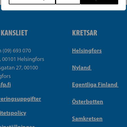
IKANSLIET
KRETSAR
Helsingfors
n (09) 693 070
, 00101 Helsingfors
Nyland
gatan 27, 00100
gfors
fp.fi
Egentliga Finland
reringsuppgifter
Österbotten
itetspolicy
Samkretsen
inställningar