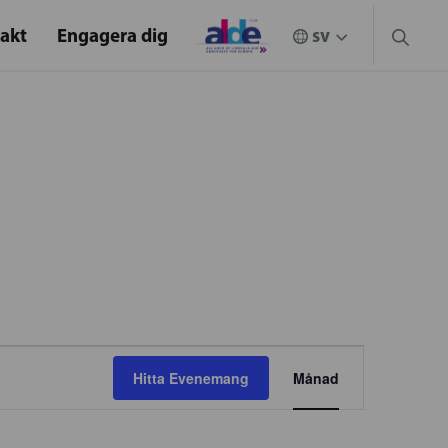
akt
Engagera dig
EVENEMAN
Hitta Evenemang
Månad
VYNAVIGER