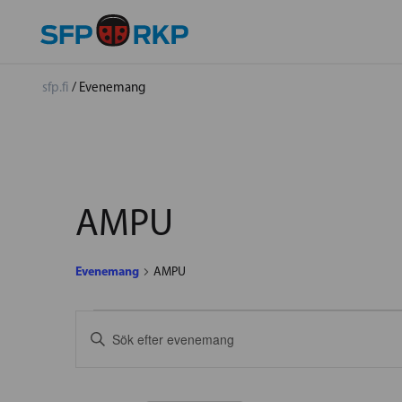
sfp.fi
/
Evenemang
AMPU
Evenemang
AMPU
EVENEMANG
EVENEMANG
Ange
nyckelord.
SEARCH
Sök