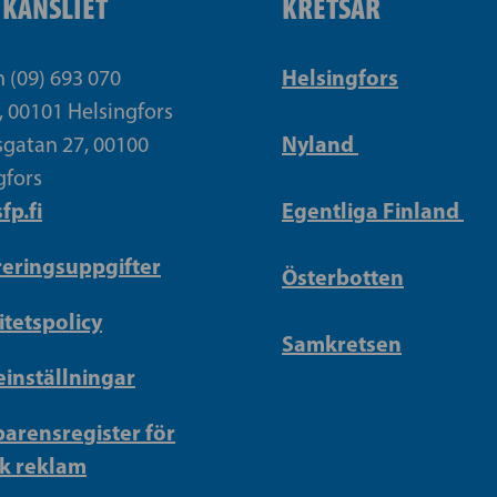
IKANSLIET
KRETSAR
Helsingfors
n (09) 693 070
, 00101 Helsingfors
Nyland
gatan 27, 00100
gfors
fp.fi
Egentliga Finland
reringsuppgifter
Österbotten
itetspolicy
Samkretsen
inställningar
arensregister för
sk reklam