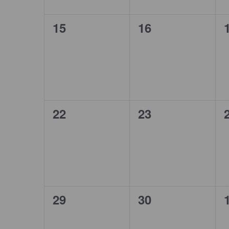
0
0
15
16
evenemang,
evenemang,
0
0
22
23
evenemang,
evenemang,
0
0
29
30
evenemang,
evenemang,