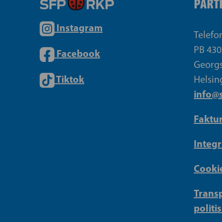
PART
Instagram
Telefo
PB 430
Facebook
Georgs
Tiktok
Helsin
info@s
Faktu
Integr
Cookie
Transp
politi