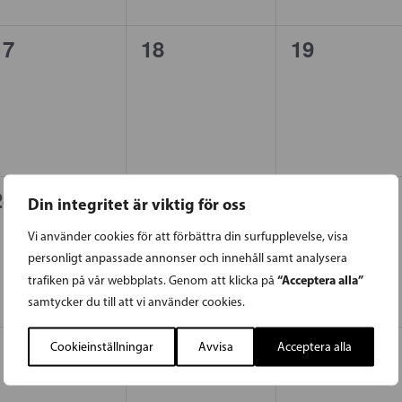
0
0
0
17
18
19
evenemang,
evenemang,
evenemang
0
0
0
24
25
26
Din integritet är viktig för oss
evenemang,
evenemang,
evenemang
Vi använder cookies för att förbättra din surfupplevelse, visa
personligt anpassade annonser och innehåll samt analysera
“Acceptera alla”
trafiken på vår webbplats. Genom att klicka på
samtycker du till att vi använder cookies.
0
0
0
1
2
3
Cookieinställningar
Avvisa
Acceptera alla
evenemang,
evenemang,
evenemang