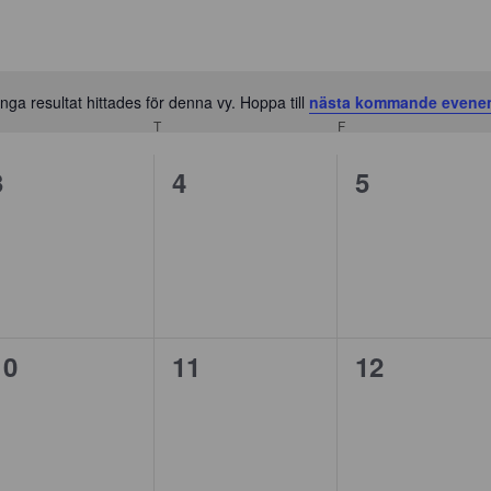
Inga resultat hittades för denna vy. Hoppa till
nästa kommande even
Notis
SDAG
T
TORSDAG
F
FREDAG
0
0
0
3
4
5
evenemang,
evenemang,
evenemang
0
0
0
10
11
12
evenemang,
evenemang,
evenemang