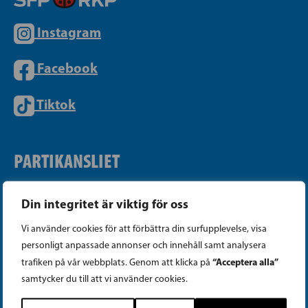
Instagram
Facebook
Tiktok
PARTIKANSLIET
Telefon (09) 693 070
Din integritet är viktig för oss
PB 430, 00101 Helsingfors
Vi använder cookies för att förbättra din surfupplevelse, visa
Georgsgatan 27, 00100 Helsingfors
personligt anpassade annonser och innehåll samt analysera
info@sfp.fi
“Acceptera alla”
trafiken på vår webbplats. Genom att klicka på
samtycker du till att vi använder cookies.
Faktureringsuppgifter