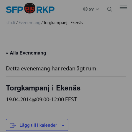
sfp.fi
/
Evenemang
/
Torgkampanj i Ekenäs
« Alla Evenemang
Detta evenemang har redan ägt rum.
Torgkampanj i Ekenäs
19.04.2014@09:00
-
12:00
EEST
Lägg till i kalender