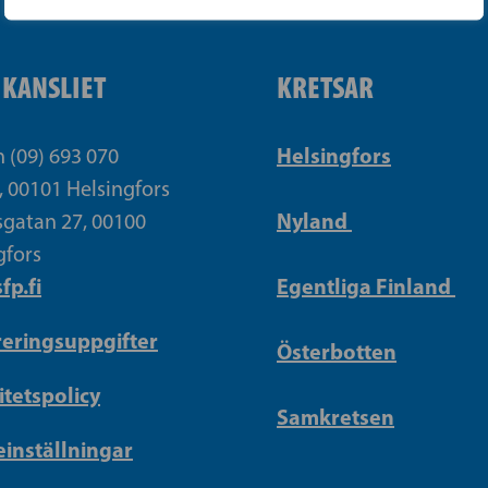
IKANSLIET
KRETSAR
Helsingfors
n (09) 693 070
, 00101 Helsingfors
Nyland
gatan 27, 00100
gfors
fp.fi
Egentliga Finland
reringsuppgifter
Österbotten
itetspolicy
Samkretsen
inställningar