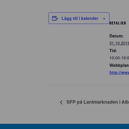
Lägg till i kalender
DETALJER
Datum:
31.10.201
Tid:
10:00-19:
Webbplat
http://w
SFP på Lantmarknaden i Alb