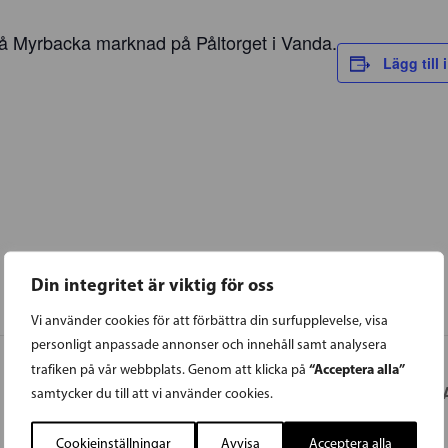
å Myrbacka marknad på Påltorget i Vanda.
Lägg till 
Din integritet är viktig för oss
Vi använder cookies för att förbättra din surfupplevelse, visa
personligt anpassade annonser och innehåll samt analysera
“Acceptera alla”
trafiken på vår webbplats. Genom att klicka på
 Grankulla
RA
samtycker du till att vi använder cookies.
Cookieinställningar
Avvisa
Acceptera alla