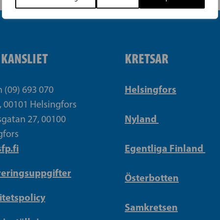
IKANSLIET
KRETSAR
Helsingfors
n (09) 693 070
, 00101 Helsingfors
Nyland
gatan 27, 00100
gfors
fp.fi
Egentliga Finland
reringsuppgifter
Österbotten
itetspolicy
Samkretsen