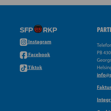
PART
Instagram
Telefo
PB 430
Facebook
Georgs
Tiktok
Helsin
info@s
Faktu
Integr