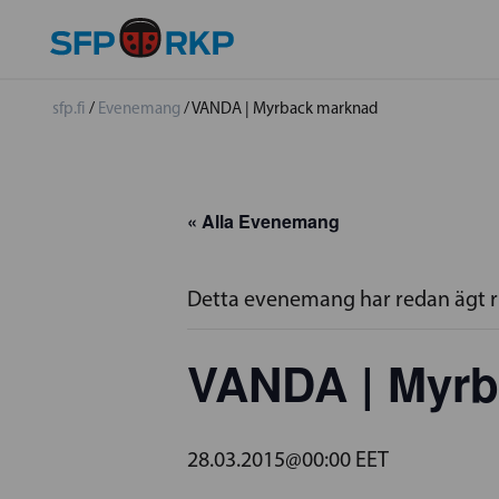
sfp.fi
/
Evenemang
/
VANDA | Myrback marknad
« Alla Evenemang
Detta evenemang har redan ägt 
VANDA | Myrb
28.03.2015@00:00
EET