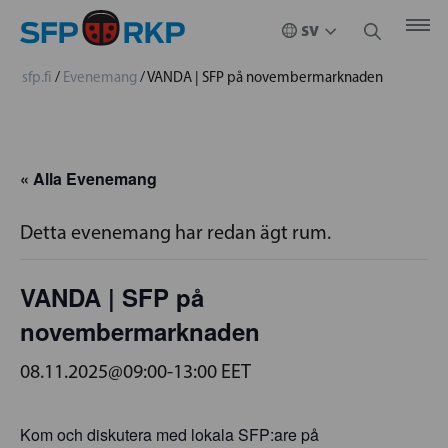
sfp.fi
/
Evenemang
/
VANDA | SFP på novembermarknaden
« Alla Evenemang
Detta evenemang har redan ägt rum.
VANDA | SFP på
novembermarknaden
08.11.2025@09:00
-
13:00
EET
Kom och diskutera med lokala SFP:are på