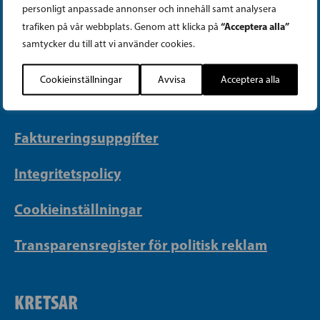
personligt anpassade annonser och innehåll samt analysera
“Acceptera alla”
trafiken på vår webbplats. Genom att klicka på
Telefon (09) 693 070
samtycker du till att vi använder cookies.
PB 430, 00101 Helsingfors
Georgsgatan 27, 00100 Helsingfors
Cookieinställningar
Avvisa
Acceptera alla
info@sfp.fi
Faktureringsuppgifter
Integritetspolicy
Cookieinställningar
Transparensregister för politisk reklam
KRETSAR