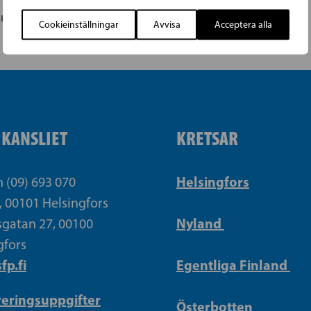
smöte
VANDA | SFP i Mårtensdal och 
Cookieinställningar
Avvisa
Acceptera alla
IKANSLIET
KRETSAR
Helsingfors
n (09) 693 070
, 00101 Helsingfors
Nyland
gatan 27, 00100
gfors
fp.fi
Egentliga Finland
reringsuppgifter
Österbotten