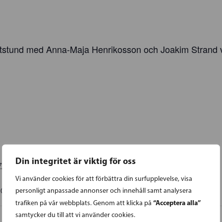
stund med Anna-Maja Henrikosson och Joakim Strand vid
Din integritet är viktig för oss
7
Vi använder cookies för att förbättra din surfupplevelse, visa
00
EET
personligt anpassade annonser och innehåll samt analysera
“Acceptera alla”
trafiken på vår webbplats. Genom att klicka på
samtycker du till att vi använder cookies.