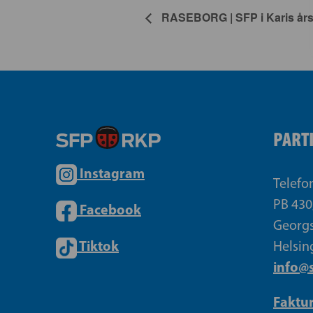
RASEBORG | SFP i Karis år
PART
Instagram
Telefo
PB 430
Facebook
Georgs
Tiktok
Helsin
info@s
Faktu