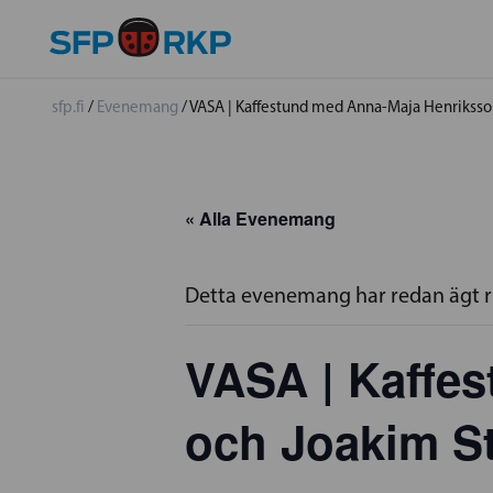
sfp.fi
/
Evenemang
/
VASA | Kaffestund med Anna-Maja Henriksso
« Alla Evenemang
Detta evenemang har redan ägt 
VASA | Kaffe
och Joakim S