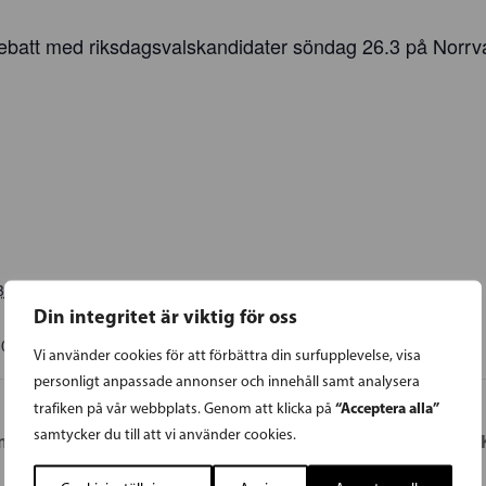
ebatt med riksdagsvalskandidater söndag 26.3 på Norrva
3
Din integritet är viktig för oss
00
EEST
Vi använder cookies för att förbättra din surfupplevelse, visa
personligt anpassade annonser och innehåll samt analysera
“Acceptera alla”
trafiken på vår webbplats. Genom att klicka på
samtycker du till att vi använder cookies.
didatmingel
KARIS | 