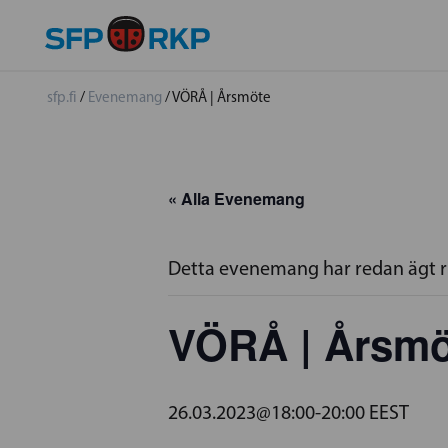
sfp.fi
/
Evenemang
/
VÖRÅ | Årsmöte
« Alla Evenemang
Detta evenemang har redan ägt 
VÖRÅ | Årsmö
26.03.2023@18:00
-
20:00
EEST