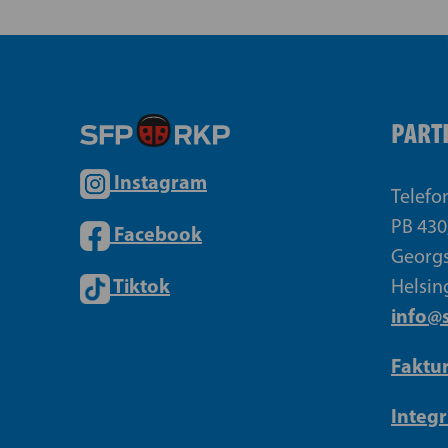
PART
Instagram
Telefo
PB 430
Facebook
Georgs
Tiktok
Helsin
info@s
Faktu
Integr