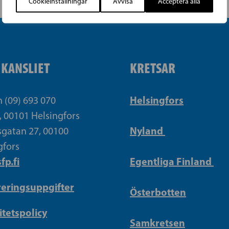
Cookieinställningar
Avvisa
Acceptera alla
IKANSLIET
KRETSAR
Helsingfors
n (09) 693 070
, 00101 Helsingfors
Nyland
gatan 27, 00100
gfors
fp.fi
Egentliga Finland
reringsuppgifter
Österbotten
itetspolicy
Samkretsen