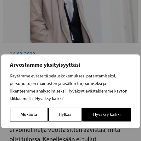
16.03.2023
Arvostamme yksityisyyttäsi
OSALLISTU, ÄÄNESTÄ – VAALIT
Käytämme evästeitä selauskokemuksesi parantamiseksi,
KUTSUVAT!
personoitujen mainosten ja sisällön tarjoamiseksi ja
liikenteemme analysoimiseksi. Hyväksyt evästeidemme käytön
klikkaamalla ”Hyväksy kaikki”.
Sunnuntaina 2. huhtikuuta on jälleen
eduskuntavaalit. Ja taas kerran vaaleilla on
Mukauta
Hylkää
Hyväksy kaikki
valtava merkitys meille kaikille. Kukaan meistä
ei voinut neljä vuotta sitten aavistaa, mitä
olisi tulossa. Kenellekään ei tullut