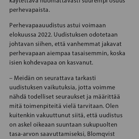
käytettävä huomattavasti suurempi osuus
perhevapaista.
Perhevapaauudistus astui voimaan
elokuussa 2022. Uudistuksen odotetaan
johtavan siihen, että vanhemmat jakavat
perhevapaan aiempaa tasaisemmin, koska
isien kohdevapaa on kasvanut.
– Meidän on seurattava tarkasti
uudistuksen vaikutuksia, jotta voimme
nähdä todelliset seuraukset ja määrittää
mitä toimenpiteitä vielä tarvitaan. Olen
kuitenkin vakuuttunut siitä, että uudistus
on askel oikeaan suuntaan sukupuolten
tasa-arvon saavuttamiseksi, Blomqvist