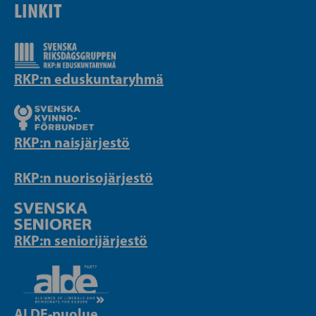
LINKIT
RKP:n eduskuntaryhmä
RKP:n naisjärjestö
RKP:n nuorisojärjestö
RKP:n seniorijärjestö
ALDE-puolue