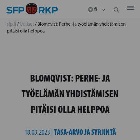
sfp.fi
/
Uutiset
/
Blomqvist: Perhe- ja työelämän yhdistämisen
pitäisi olla helppoa
BLOMQVIST: PERHE- JA
TYÖELÄMÄN YHDISTÄMISEN
PITÄISI OLLA HELPPOA
TASA-ARVO JA SYRJINTÄ
18.03.2023 |