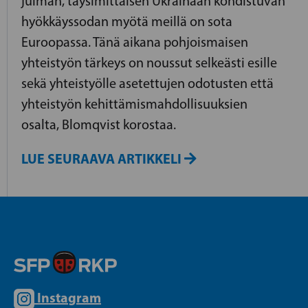
julman, täysimittaisen Ukrainaan kohdistuvan
hyökkäyssodan myötä meillä on sota
Euroopassa. Tänä aikana pohjoismaisen
yhteistyön tärkeys on noussut selkeästi esille
sekä yhteistyölle asetettujen odotusten että
yhteistyön kehittämismahdollisuuksien
osalta, Blomqvist korostaa.
LUE SEURAAVA ARTIKKELI
Instagram