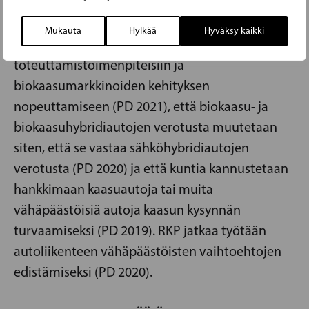
muun muassa, että RKP tekee työtä sen eteen,
että EU:n tilapäisen elvytysvälineen varoja
Mukauta
Hylkää
Hyväksy kaikki
suunnataan kansallisen biokaasuohjelman
toteuttamistoimenpiteisiin ja
biokaasumarkkinoiden kehityksen
nopeuttamiseen (PD 2021), että biokaasu- ja
biokaasuhybridiautojen verotusta muutetaan
siten, että se vastaa sähköhybridiautojen
verotusta (PD 2020) ja että kuntia kannustetaan
hankkimaan kaasuautoja tai muita
vähäpäästöisiä autoja kaasun kysynnän
turvaamiseksi (PD 2019). RKP jatkaa työtään
autoliikenteen vähäpäästöisten vaihtoehtojen
edistämiseksi (PD 2020).