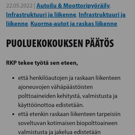
Autoilu & Moottoripyöräily
22.05.2022 |
,
Infrastruktuuri ja liikenne
Infrastruktuuri ja
,
liikenne
Kuorma-autot ja raskas liikenne
,
PUOLUEKOKOUKSEN PÄÄTÖS
RKP tekee työtä sen eteen,
että henkilöautojen ja raskaan liikenteen
ajoneuvojen vähäpäästöisten
polttoaineiden kehitystä, valmistusta ja
käyttöönottoa edistetään.
että etenkin raskaan liikenteen tarpeisiin
soveltuvan kotimaisen biopolttoaineen
valmistusta ja jakelua edistetään