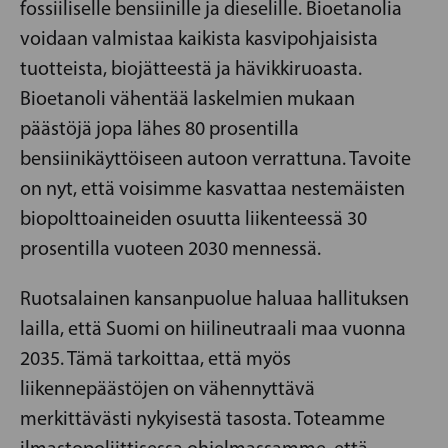
fossiiliselle bensiinille ja dieselille. Bioetanolia
voidaan valmistaa kaikista kasvipohjaisista
tuotteista, biojätteestä ja hävikkiruoasta.
Bioetanoli vähentää laskelmien mukaan
päästöjä jopa lähes 80 prosentilla
bensiinikäyttöiseen autoon verrattuna. Tavoite
on nyt, että voisimme kasvattaa nestemäisten
biopolttoaineiden osuutta liikenteessä 30
prosentilla vuoteen 2030 mennessä.
Ruotsalainen kansanpuolue haluaa hallituksen
lailla, että Suomi on hiilineutraali maa vuonna
2035. Tämä tarkoittaa, että myös
liikennepäästöjen on vähennyttävä
merkittävästi nykyisestä tasosta. Toteamme
ilmastopoliittisessa ohjelmassamme, että