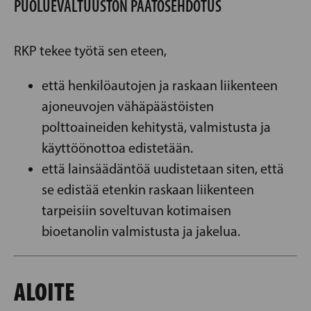
PUOLUEVALTUUSTON PÄÄTÖSEHDOTUS
RKP tekee työtä sen eteen,
että henkilöautojen ja raskaan liikenteen
ajoneuvojen vähäpäästöisten
polttoaineiden kehitystä, valmistusta ja
käyttöönottoa edistetään.
että lainsäädäntöä uudistetaan siten, että
se edistää etenkin raskaan liikenteen
tarpeisiin soveltuvan kotimaisen
bioetanolin valmistusta ja jakelua.
ALOITE