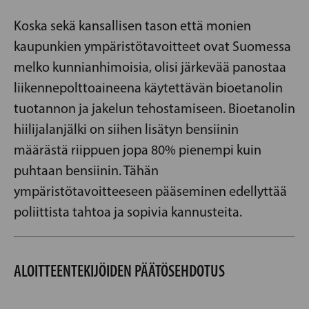
Koska sekä kansallisen tason että monien
kaupunkien ympäristötavoitteet ovat Suomessa
melko kunnianhimoisia, olisi järkevää panostaa
liikennepolttoaineena käytettävän bioetanolin
tuotannon ja jakelun tehostamiseen. Bioetanolin
hiilijalanjälki on siihen lisätyn bensiinin
määrästä riippuen jopa 80% pienempi kuin
puhtaan bensiinin. Tähän
ympäristötavoitteeseen pääseminen edellyttää
poliittista tahtoa ja sopivia kannusteita.
ALOITTEENTEKIJÖIDEN PÄÄTÖSEHDOTUS