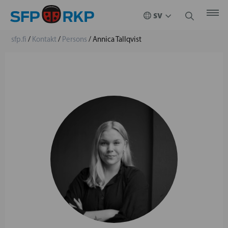
sfp.fi
/
Kontakt
/
Persons
/
Annica Tallqvist