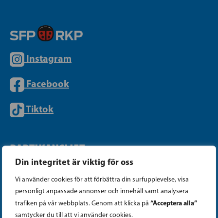
Instagram
Facebook
Tiktok
PARTIKANSLIET
Din integritet är viktig för oss
Telefon (09) 693 070
Vi använder cookies för att förbättra din surfupplevelse, visa
personligt anpassade annonser och innehåll samt analysera
PB 430, 00101 Helsingfors
“Acceptera alla”
trafiken på vår webbplats. Genom att klicka på
Georgsgatan 27, 00100 Helsingfors
samtycker du till att vi använder cookies.