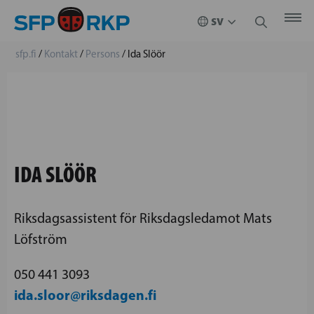
sfp.fi
/
Kontakt
/
Persons
/
Ida Slöör
IDA SLÖÖR
Riksdagsassistent för Riksdagsledamot Mats
Löfström
050 441 3093
ida.sloor@riksdagen.fi