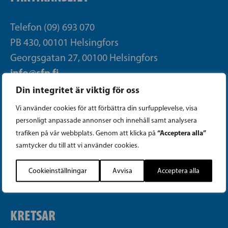
Telefon (09) 693 070
PB 430, 00101 Helsingfors
Georgsgatan 27, 00100 Helsingfors
info@sfp.fi
Din integritet är viktig för oss
Faktureringsuppgifter
Vi använder cookies för att förbättra din surfupplevelse, visa
personligt anpassade annonser och innehåll samt analysera
Integritetspolicy
“Acceptera alla”
trafiken på vår webbplats. Genom att klicka på
samtycker du till att vi använder cookies.
Cookieinställningar
Cookieinställningar
Avvisa
Acceptera alla
Transparensregister för politisk reklam
KRETSAR