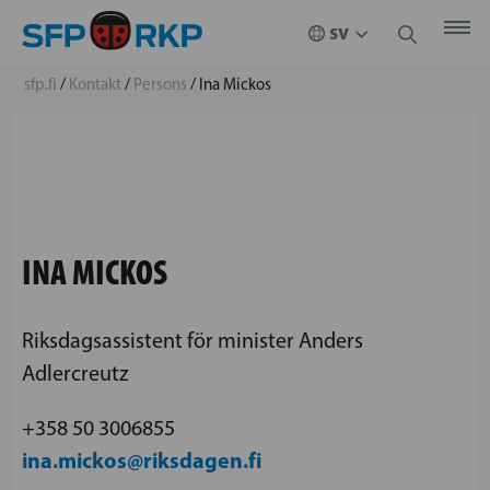
sfp.fi
/
Kontakt
/
Persons
/
Ina Mickos
INA MICKOS
Riksdagsassistent för minister Anders
Adlercreutz
‪+358 50 3006855‬
ina.mickos@riksdagen.fi