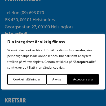
Telefon (09) 693 070
PB 430, 00101 Helsingfors
Georgsgatan 27, 00100 Helsingfors
info@sfp.fi
Din integritet är viktig för oss
Faktureringsuppgifter
Vi använder cookies för att förbättra din surfupplevelse, visa
personligt anpassade annonser och innehåll samt analysera
Integritetspolicy
“Acceptera alla”
trafiken på vår webbplats. Genom att klicka på
samtycker du till att vi använder cookies.
Cookieinställningar
Cookieinställningar
Avvisa
Acceptera alla
Transparensregister för politisk reklam
KRETSAR