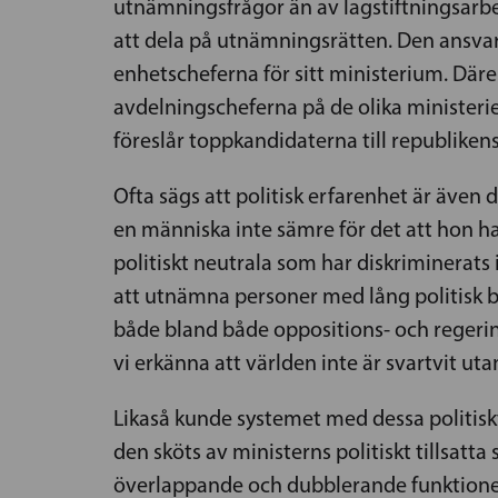
utnämningsfrågor än av lagstiftningsarbete
att dela på utnämningsrätten. Den ansva
enhetscheferna för sitt ministerium. Dä
avdelningscheferna på de olika ministerie
föreslår toppkandidaterna till republikens
Ofta sägs att politisk erfarenhet är även 
en människa inte sämre för det att hon ha
politiskt neutrala som har diskriminerats
att utnämna personer med lång politisk bak
både bland både oppositions- och regering
vi erkänna att världen inte är svartvit ut
Likaså kunde systemet med dessa politiskt 
den sköts av ministerns politiskt tillsatt
överlappande och dubblerande funktioner