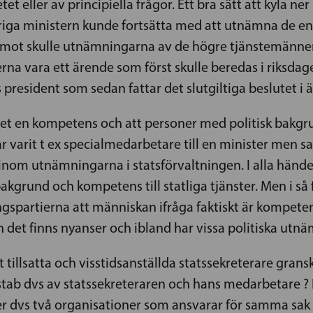
t eller av principiella frågor. Ett bra sätt att kyla n
riga ministern kunde fortsätta med att utnämna de e
remot skulle utnämningarna av de högre tjänstemänne
rna vara ett ärende som först skulle beredas i riksdage
 president som sedan fattar det slutgiltiga beslutet i 
det en kompetens och att personer med politisk bakgrund
r varit t ex specialmedarbetare till en minister men s
 inom utnämningarna i statsförvaltningen. I alla händ
grund och kompetens till statliga tjänster. Men i så f
spartierna att människan ifråga faktiskt är kompetent o
an det finns nyanser och ibland har vissa politiska utnä
tillsatta och visstidsanställda statssekreterare gransk
a stab dvs av statssekreteraren och hans medarbetare ?
 dvs två organisationer som ansvarar för samma sak 