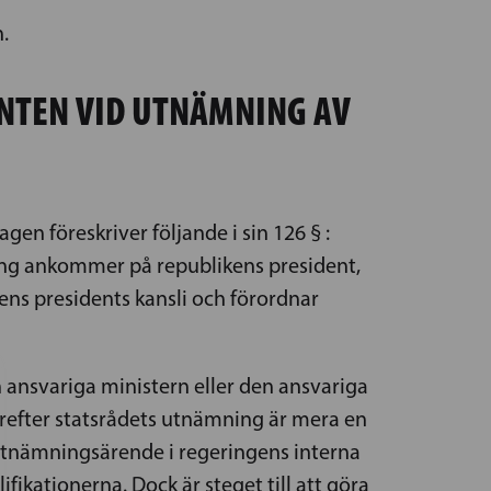
.
ENTEN VID UTNÄMNING AV
en föreskriver följande i sin 126 § :
ning ankommer på republikens president,
ns presidents kansli och förordnar
n ansvariga ministern eller den ansvariga
arefter statsrådets utnämning är mera en
t utnämningsärende i regeringens interna
kationerna. Dock är steget till att göra