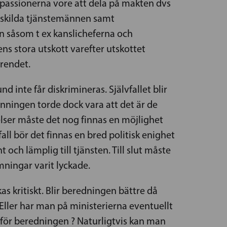
er passionerna vore att dela på makten dvs
nskilda tjänstemännen samt
n såsom t ex kanslicheferna och
ns stora utskott varefter utskottet
ärendet.
 inte får diskrimineras. Självfallet blir
anningen torde dock vara att det är de
elser måste det nog finnas en möjlighet
all bör det finnas en bred politisk enighet
ch lämplig till tjänsten. Till slut måste
mningar varit lyckade.
as kritiskt. Blir beredningen bättre då
 Eller har man på ministerierna eventuellt
för beredningen ? Naturligtvis kan man