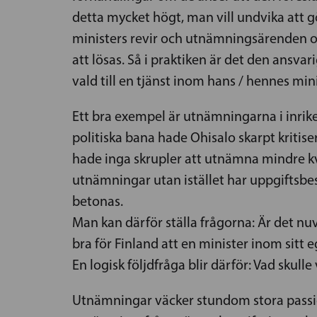
detta mycket högt, man vill undvika att g
ministers revir och utnämningsärenden o
att lösas. Så i praktiken är det den ansv
vald till en tjänst inom hans / hennes min
Ett bra exempel är utnämningarna i inrike
politiska bana hade Ohisalo skarpt kriti
hade inga skrupler att utnämna mindre kval
utnämningar utan istället har uppgiftsbes
betonas.
Man kan därför ställa frågorna: Är det n
bra för Finland att en minister inom sit
En logisk följdfråga blir därför: Vad skull
Utnämningar väcker stundom stora passio