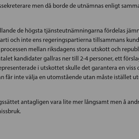
statssekreterare men då borde de utnämnas enligt sam
ällande de högsta tjänsteutnämningarna fördelas jämn
a parti och inte ens regeringspartierna tillsammans 
a processen mellan riksdagens stora utskott och republi
let kandidater gallras ner till 2-4 personer, ett förs
resenterade i utskottet skulle det garantera en viss o
an får inte välja en utomstående utan måste istället 
ngssättet antagligen vara lite mer långsamt men å andr
issbruk.