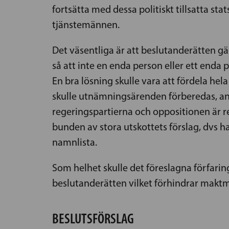
fortsätta med dessa politiskt tillsatta 
tjänstemännen.
Det väsentliga är att beslutanderätten g
så att inte en enda person eller ett end
En bra lösning skulle vara att fördela hel
skulle utnämningsärenden förberedas, anta
regeringspartierna och oppositionen är rep
bunden av stora utskottets förslag, dvs h
namnlista.
Som helhet skulle det föreslagna förfari
beslutanderätten vilket förhindrar maktm
BESLUTSFÖRSLAG