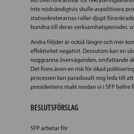
inte nödvändigtvis skulle avpolitisera pr
statssekreterarnas roller djupt förankrade 
bundna till deras verksamhetsperioder, s
Andra följder är också längre och mer ko
effektivitet negativt. Dessutom kan en så
noggranna överväganden, omfattande disku
Det finns även en risk för ökad politiserin
processen kan paradoxalt nog leda till at
presidentens makt medan vi i SFP hellre 
BESLUTSFÖRSLAG
SFP arbetar för