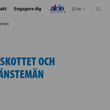
akt
Engagera dig
stemän
TSKOTTET OCH
JÄNSTEMÄN