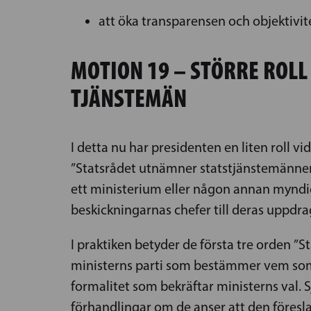
att öka transparensen och objektivi
MOTION 19 – STÖRRE ROLL
TJÄNSTEMÄN
I detta nu har presidenten en liten roll v
”Statsrådet utnämner statstjänstemännen,
ett ministerium eller någon annan myndig
beskickningarnas chefer till deras uppdrag
I praktiken betyder de första tre orden ”
ministerns parti som bestämmer vem som f
formalitet som bekräftar ministerns val. 
förhandlingar om de anser att den föresl