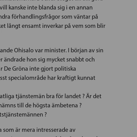
ill kanske inte blanda sig i en annan
ndra förhandlingsfrågor som väntar på
cket långt ensamt inverkar på vem som blir
nde Ohisalo var minister. I början av sin
ter ändrade hon sig mycket snabbt och
r De Gröna inte gjort politiska
isst specialområde har kraftigt kunnat
tliga tjänstemän bra för landet ? Är det
tnämns till de högsta ämbetena ?
statstjänstemännen ?
a som är mera intresserade av