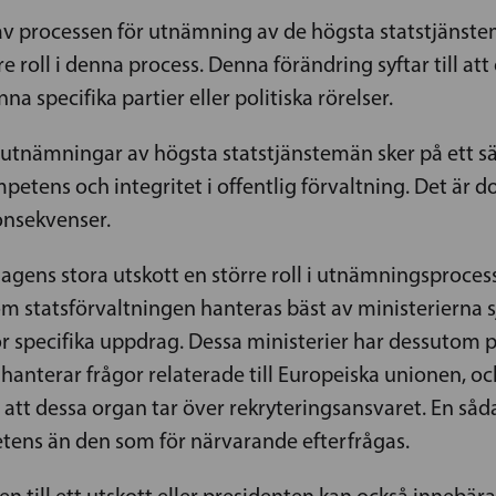
av processen för utnämning av de högsta statstjänst
e roll i denna process. Denna förändring syftar till at
 specifika partier eller politiska rörelser.
t utnämningar av högsta statstjänstemän sker på ett sä
etens och integritet i offentlig förvaltning. Det är d
onsekvenser.
agens stora utskott en större roll i utnämningsproces
m statsförvaltningen hanteras bäst av ministerierna
r specifika uppdrag. Dessa ministerier har dessutom p
hanterar frågor relaterade till Europeiska unionen, oc
gt att dessa organ tar över rekryteringsansvaret. En så
tens än den som för närvarande efterfrågas.
n till ett utskott eller presidenten kan också innebär