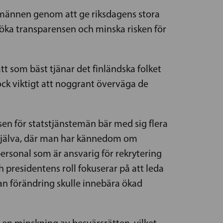
emännen genom att ge riksdagens stora
t öka transparensen och minska risken för
tt som bäst tjänar det finländska folket
ock viktigt att noggrant överväga de
sen för statstjänstemän bär med sig flera
 själva, där man har kännedom om
ersonal som är ansvarig för rekrytering
h presidentens roll fokuserar på att leda
dan förändring skulle innebära ökad
a en minskning av besvärsrätten, vilket