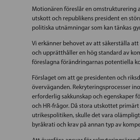
Motionären föreslår en omstrukturering 
utskott och republikens president en störr
politiska utnämningar som kan tänkas gynna
Vi erkänner behovet av att säkerställa at
och upprätthåller en hög standard av komp
föreslagna förändringarnas potentiella k
Förslaget om att ge presidenten och riksd
överväganden. Rekryteringsprocesser ino
erforderlig sakkunskap och egenskaper fö
och HR-frågor. Då stora utskottet primärt 
utrikespolitiken, skulle det vara olämpli
byråkrati och krav på annan typ av kompe
Att överföra ansvar för rekryteringsärende