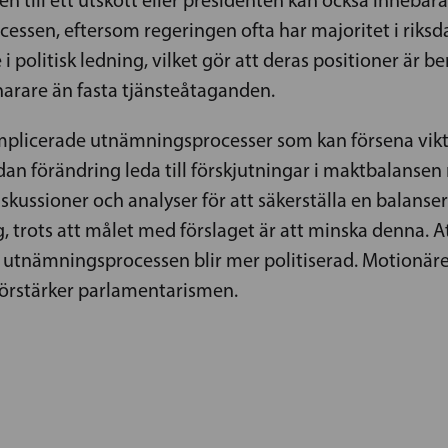
ocessen, eftersom regeringen ofta har majoritet i rik
i politisk ledning, vilket gör att deras positioner är 
narare än fasta tjänsteåtaganden.
mplicerade utnämningsprocesser som kan försena vikti
dan förändring leda till förskjutningar i maktbalansen 
ssioner och analyser för att säkerställa en balanser
g, trots att målet med förslaget är att minska denna. At
t utnämningsprocessen blir mer politiserad. Motionären
förstärker parlamentarismen.