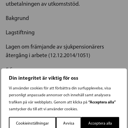
utbetalningen av utkomststöd.
Bakgrund
Lagstiftning
Lagen om främjande av sjukpensionärers
återgång i arbete (12.12.2014/1051)
5 §
Din integritet är viktig för oss
Inkomstgräns vid sjukpension som beviljas av
Vi använder cookies för att förbättra din surfupplevelse, visa
Folkpensionsanstalten och vilande pension
personligt anpassade annonser och innehåll samt analysera
(29.1.2016/87)
“Acceptera alla”
trafiken på vår webbplats. Genom att klicka på
samtycker du till att vi använder cookies.
Utbetalningen av sjukpension enligt
folkpensionslagen och av garantipension enligt
Cookieinställningar
Avvisa
Acceptera alla