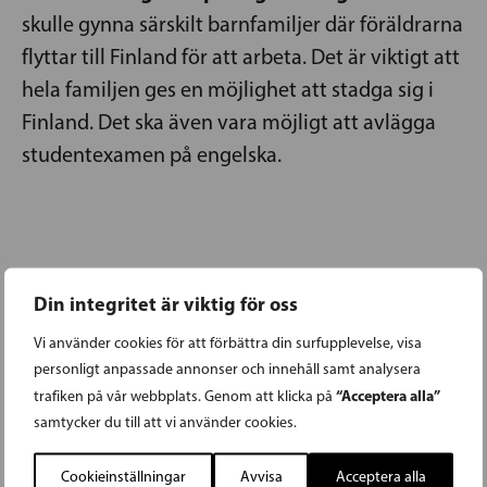
skulle gynna särskilt barnfamiljer där föräldrarna
flyttar till Finland för att arbeta. Det är viktigt att
hela familjen ges en möjlighet att stadga sig i
Finland. Det ska även vara möjligt att avlägga
studentexamen på engelska.
Din integritet är viktig för oss
VÅRA FÖRETAG SKA FÅ BÄTTRE
Vi använder cookies för att förbättra din surfupplevelse, visa
personligt anpassade annonser och innehåll samt analysera
FÖRUTSÄTTNINGAR FÖR
“Acceptera alla”
trafiken på vår webbplats. Genom att klicka på
samtycker du till att vi använder cookies.
TILLVÄXT
Cookieinställningar
Avvisa
Acceptera alla