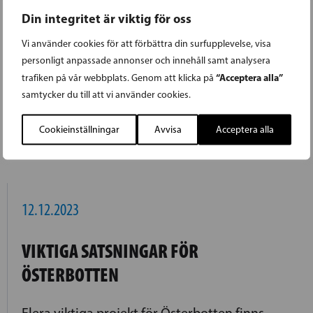
Idrotts- och ungdomsminister,
Din integritet är viktig för oss
riksdagsledamot, Sandra Bergqvist (SFP) är
Vi använder cookies för att förbättra din surfupplevelse, visa
nöjd med förhandlingsresultatet. Bland
personligt anpassade annonser och innehåll samt analysera
projekten som tilldelas anslag finns
“Acceptera alla”
trafiken på vår webbplats. Genom att klicka på
byggnaderna på Örö, Finnuddsvägen i Kimito
samtycker du till att vi använder cookies.
och cykelvägen längs Skärgårdens ringväg.
Cookieinställningar
Avvisa
Acceptera alla
LÄS FÖREGÅENDE ARTIKEL
12.12.2023
VIKTIGA SATSNINGAR FÖR
ÖSTERBOTTEN
Flera viktiga projekt för Österbotten finns