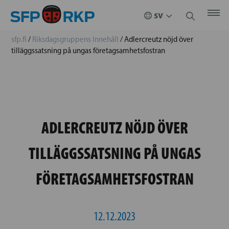
sfp.fi
/
Riksdagsgruppens Innehåll
/
Adlercreutz nöjd över
tilläggssatsning på ungas företagsamhetsfostran
ADLERCREUTZ NÖJD ÖVER
TILLÄGGSSATSNING PÅ UNGAS
FÖRETAGSAMHETSFOSTRAN
12.12.2023