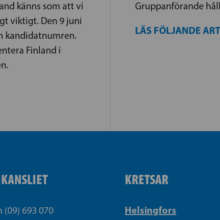
bland känns som att vi
Gruppanförande håll
gt viktigt. Den 9 juni
LÄS FÖLJANDE AR
om kandidatnumren.
entera Finland i
n.
IKANSLIET
KRETSAR
Helsingfors
n (09) 693 070