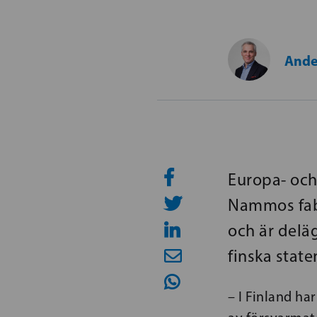
Ande
Europa- och
Nammos fabr
och är deläg
finska state
– I Finland ha