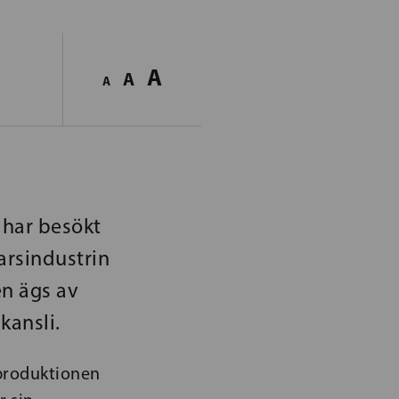
A
A
A
 har besökt
rsindustrin
ten ägs av
kansli.
 produktionen