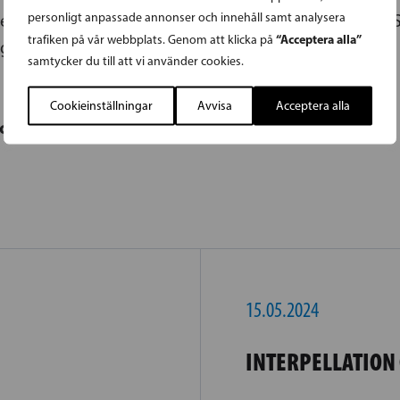
personligt anpassade annonser och innehåll samt analysera
sektionen i Sastamala där han också representerar 
“Acceptera alla”
trafiken på vår webbplats. Genom att klicka på
ige och stadsstyrelsen
samtycker du till att vi använder cookies.
Cookieinställningar
Avvisa
Acceptera alla
creutz
15.05.2024
INTERPELLATION