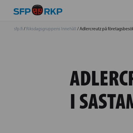
sfp.fi
/
Riksdagsgruppens Innehåll
/
Adlercreutz på företagsbesök 
ADLERC
I SASTA