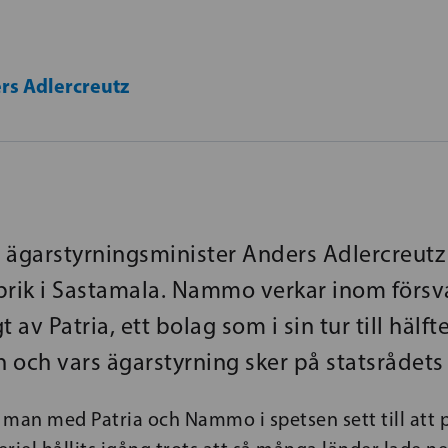
rs Adlercreutz
 ägarstyrningsminister Anders Adlercreutz
ik i Sastamala. Nammo verkar inom försva
t av Patria, ett bolag som i sin tur till hälf
n och vars ägarstyrning sker på statsrådets 
r man med Patria och Nammo i spetsen sett till att