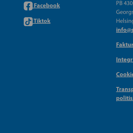
PB 430
Facebook
Georgs
Tiktok
Helsin
info@s
Faktu
Integr
Cookie
Transp
politi