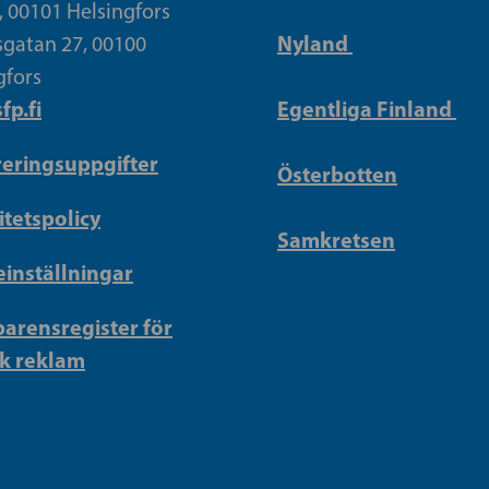
, 00101 Helsingfors
Nyland
gatan 27, 00100
gfors
fp.fi
Egentliga Finland
reringsuppgifter
Österbotten
itetspolicy
Samkretsen
inställningar
arensregister för
sk reklam