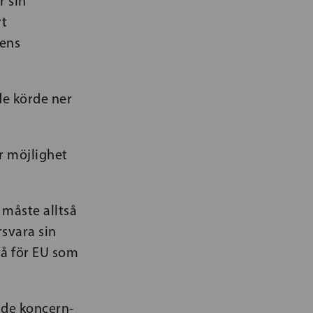
r sin
rt
gens
de körde ner
r möjlighet
 måste alltså
rsvara sin
kså för EU som
nde koncern-