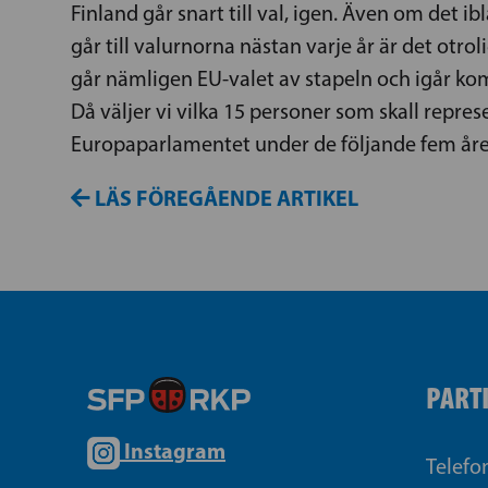
Finland går snart till val, igen. Även om det i
går till valurnorna nästan varje år är det otroli
går nämligen EU-valet av stapeln och igår k
Då väljer vi vilka 15 personer som skall repres
Europaparlamentet under de följande fem åre
LÄS FÖREGÅENDE ARTIKEL
PART
Instagram
Telefo