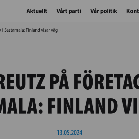
Aktuellt
Vårt parti
Vår politik
Kont
i Sastamala: Finland visar väg
REUTZ PÅ FÖRETA
MALA: FINLAND V
13.05.2024