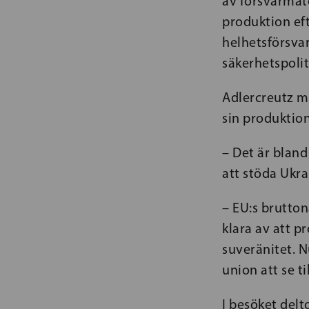
av försvarmate
produktion eft
helhetsförsva
säkerhetspolit
Adlercreutz m
sin produktion
– Det är blan
att stöda Ukra
– EU:s brutton
klara av att p
suveränitet. Nu
union att se ti
I besöket del