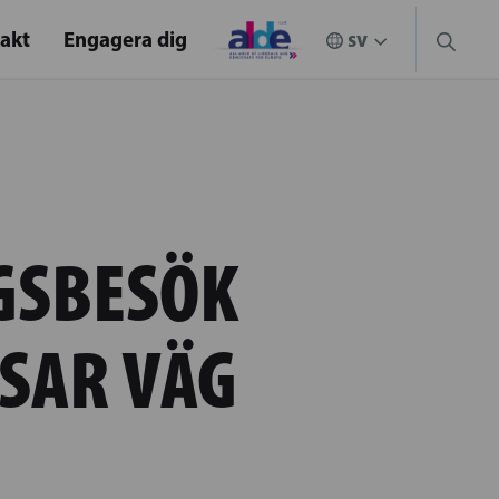
akt
Engagera dig
GSBESÖK
ISAR VÄG