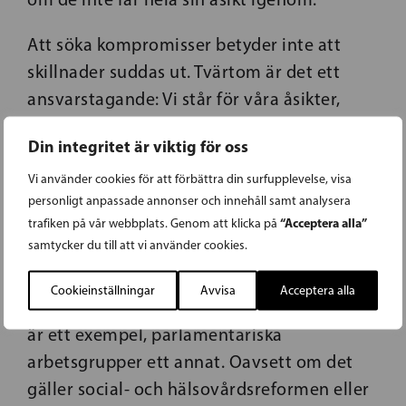
Att söka kompromisser betyder inte att
skillnader suddas ut. Tvärtom är det ett
ansvarstagande: Vi står för våra åsikter,
men vi tar också ansvar för att bygga
Din integritet är viktig för oss
gemensamma lösningar.
Vi använder cookies för att förbättra din surfupplevelse, visa
Tillit är en grundsten i demokratin. Den
personligt anpassade annonser och innehåll samt analysera
“Acceptera alla”
växer när partier ser varandra som
trafiken på vår webbplats. Genom att klicka på
samtycker du till att vi använder cookies.
samarbetspartners, inte som fiender.
Polariseringen minskar när vi arbetar
Cookieinställningar
Avvisa
Acceptera alla
praktiskt tillsammans. Regeringskoalitioner
är ett exempel, parlamentariska
arbetsgrupper ett annat. Oavsett om det
gäller social- och hälsovårdsreformen eller