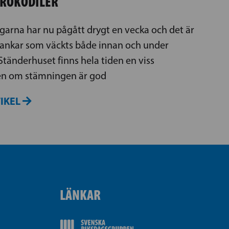
KROKODILER
arna har nu pågått drygt en vecka och det är
tankar som väckts både innan och under
Ständerhuset finns hela tiden en viss
ven om stämningen är god
TIKEL
LÄNKAR