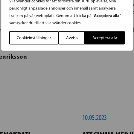
Vi använder cookies för att förbättra din surfupplevelse, visa
ingar. Vårt land behöver nu en handlingskraftig r
personligt anpassade annonser och innehåll samt analysera
 de stora utmaningarna i vår tid, som präglas av ins
“Acceptera alla”
trafiken på vår webbplats. Genom att klicka på
i vet vilket resultat förhandlingarna ger beslutar vi
samtycker du till att vi använder cookies.
dlingsresultatet och delta i regeringen, avslutar 
Cookieinställningar
Avvisa
Acceptera alla
enriksson
10.05.2023