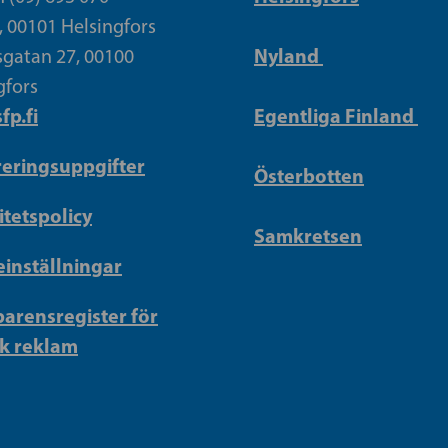
, 00101 Helsingfors
Nyland
gatan 27, 00100
gfors
fp.fi
Egentliga Finland
reringsuppgifter
Österbotten
itetspolicy
Samkretsen
inställningar
arensregister för
sk reklam