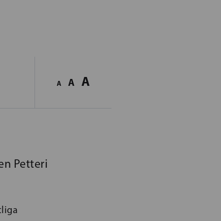
A
A
A
en Petteri
tliga