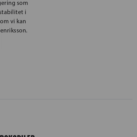
egering som
tabilitet i
 om vi kan
Henriksson.