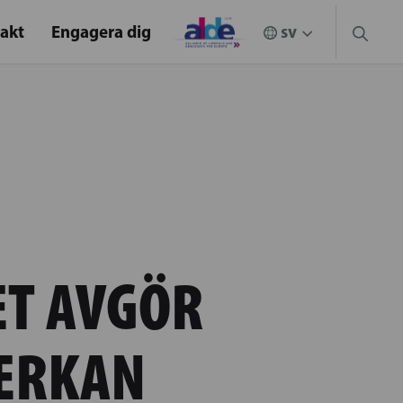
akt
Engagera dig
ET AVGÖR
VERKAN