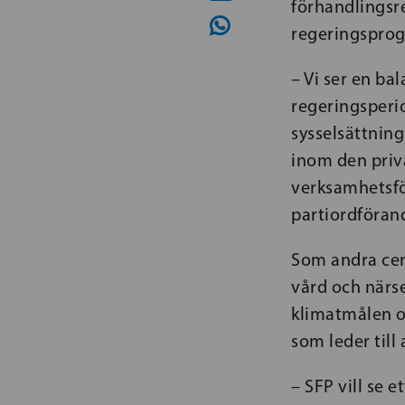
förhandlingsre
regeringspro
– Vi ser en b
regeringsperio
sysselsättning
inom den priv
verksamhetsfö
partiordföran
Som andra cen
vård och närse
klimatmålen o
som leder till 
– SFP vill se 