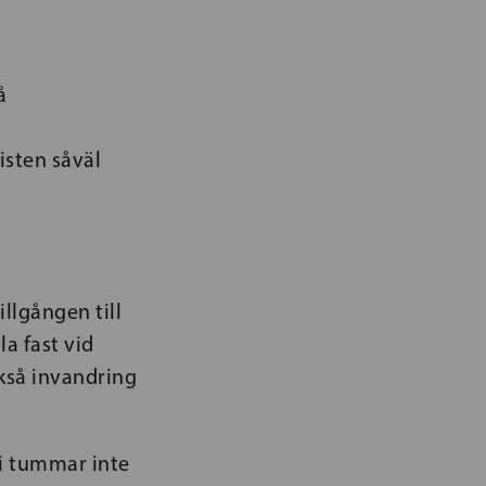
å
isten såväl
llgången till
a fast vid
kså invandring
vi tummar inte