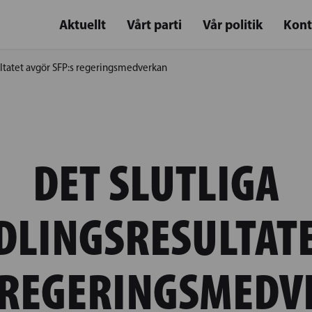
Aktuellt
Vårt parti
Vår politik
Kont
ultatet avgör SFP:s regeringsmedverkan
DET SLUTLIGA
LINGSRESULTAT
 REGERINGSMED