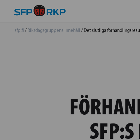
sfp.fi
/
Riksdagsgruppens Innehåll
/
Det slutliga förhandlingsres
FÖRHAND
SFP:S