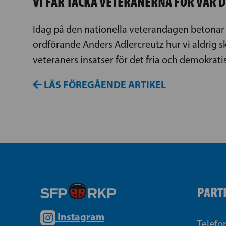
VI FÅR TACKA VETERANERNA FÖR VÅR 
Idag på den nationella veterandagen betonar
ordförande Anders Adlercreutz hur vi aldrig 
veteraners insatser för det fria och demokrati
LÄS FÖREGÅENDE ARTIKEL
PART
Instagram
Telefo