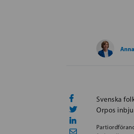
Anna
Svenska folk
Orpos inbju
Partiordförand