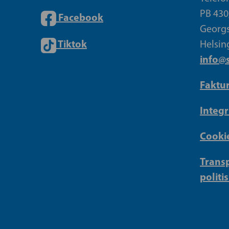
PB 430
Facebook
Georgs
Tiktok
Helsin
info@s
Faktu
Integr
Cookie
Transp
politi