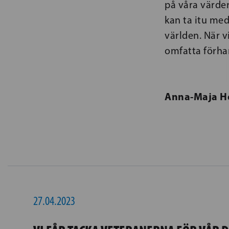
på våra värder
kan ta itu med
världen. När v
omfatta förhan
Anna-Maja H
27.04.2023