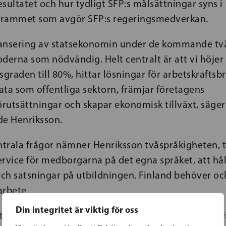
sultatet och hur tydligt SFP:s målsättningar syns i
grammet som avgör SFP:s regeringsmedverkan.
alansering av statsekonomin under de kommande tv
derna som nödvändig. Helt centralt är att vi höjer
sgraden till 80%, hittar lösningar för arbetskraftsbr
ata som offentliga sektorn, främjar företagens
rutsättningar och skapar ekonomisk tillväxt, säger
de Henriksson.
trala frågor nämner Henriksson tvåspråkigheten, ti
rvice för medborgarna på det egna språket, att håll
ch satsningar på utbildningen. Finland behöver oc
arbete.
Din integritet är viktig för oss
ett framåtsträvande, öppet och jämlikt Finland och 