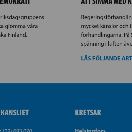
DEMOKRATI
ATT SIMMA MED 
 riksdagsgruppens
Regeringsförhandling
ska glömma våra
mycket känslor och 
ska Finland.
förhandlingarna. På 
spänning i luften ä
LÄS FÖLJANDE AR
IKANSLIET
KRETSAR
Helsingfors
n (09) 693 070