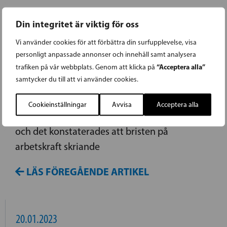
SLOPA BEHOVSPRÖVNINGEN AV
Din integritet är viktig för oss
ARBETSKRAFT
Vi använder cookies för att förbättra din surfupplevelse, visa
personligt anpassade annonser och innehåll samt analysera
“Acceptera alla”
trafiken på vår webbplats. Genom att klicka på
Svenska riksdagsgruppens ordförande Anders
samtycker du till att vi använder cookies.
Adlercreutz deltog idag på torsdagen i en
valpanel på Resemässan. I panelen
Cookieinställningar
Avvisa
Acceptera alla
diskuterades den inhemska turistbranschen
och det konstaterades att bristen på
arbetskraft skriande
LÄS FÖREGÅENDE ARTIKEL
20.01.2023