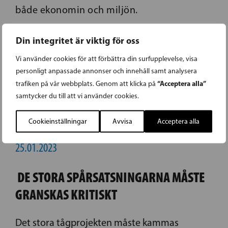
både ekonomin och miljön.
Din integritet är viktig för oss
Thomas Blomqvist
Vi använder cookies för att förbättra din surfupplevelse, visa
personligt anpassade annonser och innehåll samt analysera
“Acceptera alla”
trafiken på vår webbplats. Genom att klicka på
samtycker du till att vi använder cookies.
Cookieinställningar
Avvisa
Acceptera alla
25.01.2023
DE STORA SPÅRSATSNINGARNA MÅSTE
GRANSKAS KRITISKT
Det stora tågprojekten måste kammas